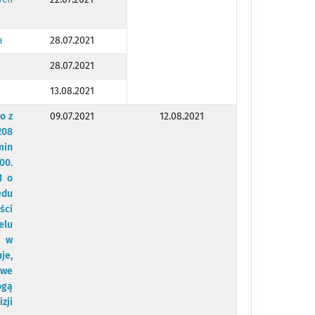
a
28.07.2021
28.07.2021
13.08.2021
o z
09.07.2021
12.08.2021
208
min
00.
1 o
ędu
ści
elu
w w
je,
owe
ogą
zji