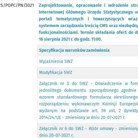
WS/POPC/PN/2021
Zaprojektowanie, opracowanie i wdrożenie str
internetowej Głównego Urzędu Statystycznego o
portali tematycznych i towarzyszących wra
systemem zarządzania treścią CMS oraz niezbędn
funkcjonalnościami. Termin składania ofert: do d
16 sierpnia 2021 r. do godz. 11:00.
Specyfikacja warunków zamówienia
Wyjaśnienia SWZ
Modyfikacja SWZ
Załącznik nr 5 do SWZ - Oświadczenie w for
jednolitego dokumentu sporządzonego zgodnie
wzorem standardowego formularza określoneg
rozporządzeniu wykonawczym Komisji Europejsk
wydanym na podstawie art. 59 ust. 2 dyrekt
2014/24/UE - zmieniony w dniu 20-07-2021 r.
Załącznik nr 6 do SWZ - Wzór umowy - zmienion
dniu 20-07-2021 r.