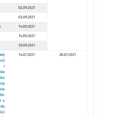
02.09.2021
03.09.2021
a
14.09.2021
14.09.2021
29.09.2021
wej
14.07.2021
28.07.2021
cji
j i
sów
nku
rzy
nia
00.
1 o
ędu
ści