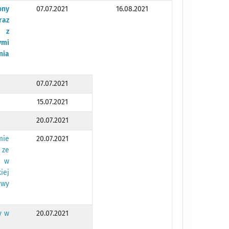
ony
07.07.2021
16.08.2021
raz
z z
ymi
nia
07.07.2021
15.07.2021
20.07.2021
mie
20.07.2021
 ze
o w
iej
ywy
y w
20.07.2021