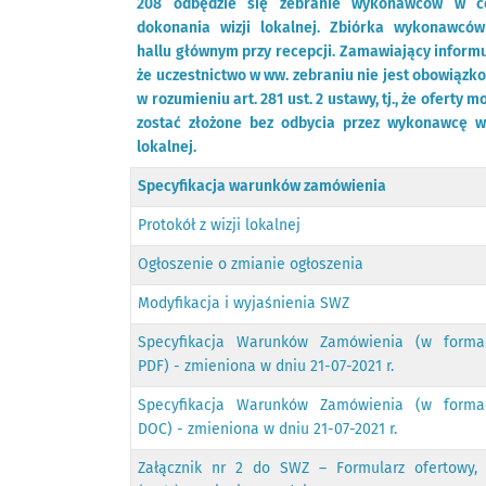
208 odbędzie się zebranie wykonawców w c
dokonania wizji lokalnej. Zbiórka wykonawcó
hallu głównym przy recepcji. Zamawiający informu
że uczestnictwo w ww. zebraniu nie jest obowiązk
w rozumieniu art. 281 ust. 2 ustawy, tj., że oferty m
zostać złożone bez odbycia przez wykonawcę wi
lokalnej.
Specyfikacja warunków zamówienia
Protokół z wizji lokalnej
Ogłoszenie o zmianie ogłoszenia
Modyfikacja i wyjaśnienia SWZ
Specyfikacja Warunków Zamówienia (w forma
PDF) - zmieniona w dniu 21-07-2021 r.
Specyfikacja Warunków Zamówienia (w forma
DOC) - zmieniona w dniu 21-07-2021 r.
Załącznik nr 2 do SWZ – Formularz ofertowy,