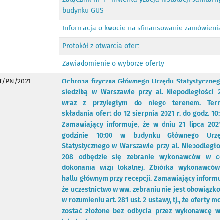
budynku GUS
Informacja o kwocie na sfinansowanie zamówieni
Protokół z otwarcia ofert
Zawiadomienie o wyborze oferty
T/PN/2021
Ochrona fizyczna Głównego Urzędu Statystyczneg
siedzibą w Warszawie przy al. Niepodległości 
wraz z przyległym do niego terenem. Ter
składania ofert do 12 sierpnia 2021 r. do godz. 10:
Zamawiający informuje, że w dniu 21 lipca 202
godzinie 10:00 w budynku Głównego Urz
Statystycznego w Warszawie przy al. Niepodległo
208 odbędzie się zebranie wykonawców w c
dokonania wizji lokalnej. Zbiórka wykonawcó
hallu głównym przy recepcji. Zamawiający informu
że uczestnictwo w ww. zebraniu nie jest obowiązk
w rozumieniu art. 281 ust. 2 ustawy, tj., że oferty m
zostać złożone bez odbycia przez wykonawcę wi