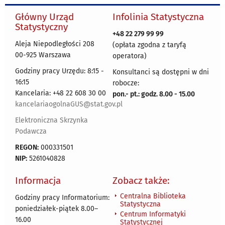
Główny Urząd
Infolinia Statystyczna
Statystyczny
+48 22 279 99 99
Aleja Niepodległości 208
(opłata zgodna z taryfą
00-925 Warszawa
operatora)
Godziny pracy Urzędu: 8:15 -
Konsultanci są dostępni w dni
16:15
robocze:
Kancelaria: +48 22 608 30 00
pon.- pt.: godz. 8.00 - 15.00
kancelariaogolnaGUS@stat.gov.pl
Elektroniczna Skrzynka
Podawcza
REGON:
000331501
NIP:
5261040828
Informacja
Zobacz także:
Centralna Biblioteka
Godziny pracy Informatorium:
Statystyczna
poniedziałek-piątek 8.00
–
Centrum Informatyki
16.00
Statystycznej