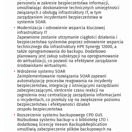
personelu w zakresie bezpieczeństwa informacji,
umożliwiając doskonalenie technicznych umiejętności
związanych z obsługą infrastruktury IT, w tym
zarządzaniem incydentami bezpieczeństwa w
systemie SOAR.
Modernizacja i odnowienie wsparcia kluczowej
infrastruktury IT
Zapewnione zostanie utrzymanie ciągłości działania i
bezpieczeństwa systemów poprzez odnowienie wsparcia
technicznego dla infrastruktury HPE Synergy 12000, a
także oprogramowania do backupu. Dodatkowo
planowany jest zakup subskrypcji na oprogramowanie
do wirtualizacji, co pozwoli na efektywne zarządzanie
środowiskami wirtualnymi.
Wdrożenie systemu SOAR
Zaimplementowanie rozwiązania SOAR zapewni
automatyzację procesów reagowania na incydenty
bezpieczeństwa, integrację z istniejącymi narzędziami
zabezpieczającymi, skrócenie czasu reakcji na
zagrożenia oraz centralizację zarządzania informacjami
o incydentach, co przełoży się na zwiększenie poziomu
bezpieczeństwa i efektywności działań
zespołu bezpieczeństwa
Rozszerzenie systemu backupowego CPD GUS
Rozbudowa systemu backup-u o bibliotekę LTO i
dodatkową licencję Veeam Backup&Replication
umożliwią zabezpieczenie plików backupowych na