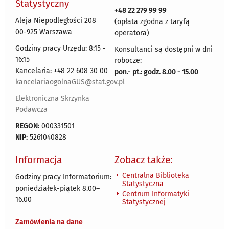
Statystyczny
+48 22 279 99 99
Aleja Niepodległości 208
(opłata zgodna z taryfą
00-925 Warszawa
operatora)
Godziny pracy Urzędu: 8:15 -
Konsultanci są dostępni w dni
16:15
robocze:
Kancelaria: +48 22 608 30 00
pon.- pt.: godz. 8.00 - 15.00
kancelariaogolnaGUS@stat.gov.pl
Elektroniczna Skrzynka
Podawcza
REGON:
000331501
NIP:
5261040828
Informacja
Zobacz także:
Centralna Biblioteka
Godziny pracy Informatorium:
Statystyczna
poniedziałek-piątek 8.00
–
Centrum Informatyki
16.00
Statystycznej
Zamówienia na dane