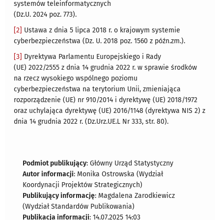
systemów teleinformatycznych
(Dz.U. 2024 poz. 773).
[2]
Ustawa z dnia 5 lipca 2018 r. o krajowym systemie
cyberbezpieczeństwa (Dz. U. 2018 poz. 1560 z późn.zm.).
[3]
Dyrektywa Parlamentu Europejskiego i Rady
(UE) 2022/2555 z dnia 14 grudnia 2022 r. w sprawie środków
na rzecz wysokiego wspólnego poziomu
cyberbezpieczeństwa na terytorium Unii, zmieniająca
rozporządzenie (UE) nr 910/2014 i dyrektywę (UE) 2018/1972
oraz uchylająca dyrektywę (UE) 2016/1148 (dyrektywa NIS 2) z
dnia 14 grudnia 2022 r. (Dz.Urz.UE.L Nr 333, str. 80).
Podmiot publikujący
: Główny Urząd Statystyczny
Autor informacji
: Monika Ostrowska (Wydział
Koordynacji Projektów Strategicznych)
Publikujący informację
: Magdalena Zarodkiewicz
(Wydział Standardów Publikowania)
Publikacja informacji
: 14.07.2025 14:03