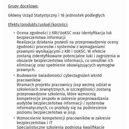
Grupy docelowe:
Główny Urząd Statystyczny i 18 jednostek podległych
Efekty/produkty/usługi/korzyści:
Ocena zgodności z KRI/UoKSC oraz identyfikacja luk
bezpieczeństwa informacji
Realizacja działania pozwoli na przeprowadzenie oceny
zgodności procesów i systemów z wymaganiami
prawnymi wynikającymi z KRI i UoKSC. W efekcie
zostaną zidentyfikowane potencjalne luki i zagrożenia w
obszarze bezpieczeństwa informacji, co umożliwi ich
eliminację oraz spełnienie obowiązujących wymogów
prawnych.
Budowanie świadomości cyberzagrożeń wśród
pracowników
Wramach projektu pracownicy jssp wezmą udział w
szkoleniach zewnętrznych, w szczególności zostaną
przeprowadzone szkolenia, które wzmocnią
kompetencje zespołu w zakresie przeprowadzania
audytów bezpieczeństwa informacji i systemów
informatycznych, co przełoży się na podniesienie
poziomu bezpieczeństwa w jssp.
Wzmocnienie kompetencji pracowników w zakresie
bezpieczeństwa i IT
Specjalistyczne szkolenia podniosą kwalifikacje