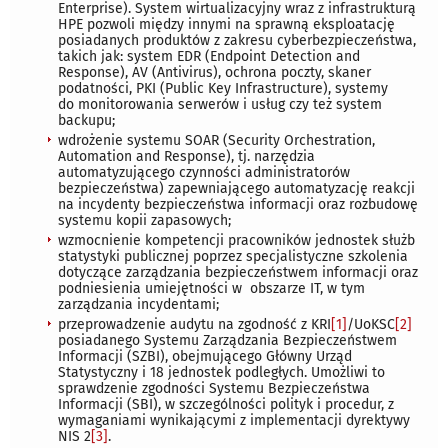
Enterprise). System wirtualizacyjny wraz z infrastrukturą
HPE pozwoli między innymi na sprawną eksploatację
posiadanych produktów z zakresu cyberbezpieczeństwa,
takich jak: system EDR (Endpoint Detection and
Response), AV (Antivirus), ochrona poczty, skaner
podatności, PKI (Public Key Infrastructure), systemy
do monitorowania serwerów i usług czy też system
backupu;
wdrożenie systemu SOAR (Security Orchestration,
Automation and Response), tj. narzędzia
automatyzującego czynności administratorów
bezpieczeństwa) zapewniającego automatyzację reakcji
na incydenty bezpieczeństwa informacji oraz rozbudowę
systemu kopii zapasowych;
wzmocnienie kompetencji pracowników jednostek służb
statystyki publicznej poprzez specjalistyczne szkolenia
dotyczące zarządzania bezpieczeństwem informacji oraz
podniesienia umiejętności w obszarze IT, w tym
zarządzania incydentami;
przeprowadzenie audytu na zgodność z KRI
[1]
/UoKSC
[2]
posiadanego Systemu Zarządzania Bezpieczeństwem
Informacji (SZBI), obejmującego Główny Urząd
Statystyczny i 18 jednostek podległych. Umożliwi to
sprawdzenie zgodności Systemu Bezpieczeństwa
Informacji (SBI), w szczególności polityk i procedur, z
wymaganiami wynikającymi z implementacji dyrektywy
NIS 2
[3]
.