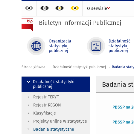
O serwisie
Biuletyn Informacji Publicznej
Organizacja
Działalność
statystyki
statystyki
publicznej
publicznej
Strona główna
Działalność statystyki publicznej
Badania stat
Działalność statystyki
Badania st
publicznej
Rejestr TERYT
Rejestr REGON
PBSSP na 2
Klasyfikacje
Projekty unijne w statystyce
PBSSP na 2
Badania statystyczne