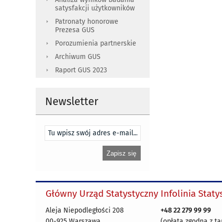
satysfakcji użytkowników
Patronaty honorowe
Prezesa GUS
Porozumienia partnerskie
Archiwum GUS
Raport GUS 2023
Newsletter
Główny Urząd Statystyczny
Infolinia Stat
Aleja Niepodległości 208
+48 22 279 99 99
00-925 Warszawa
(opłata zgodna z ta