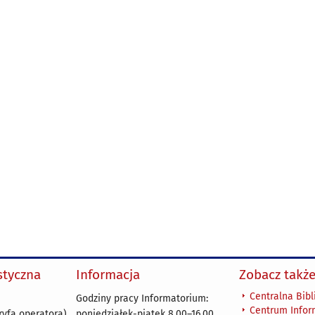
ystyczna
Informacja
Zobacz także
Centralna Bibl
Godziny pracy Informatorium:
Centrum Infor
ryfą operatora)
poniedziałek-piątek 8.00
–
16.00