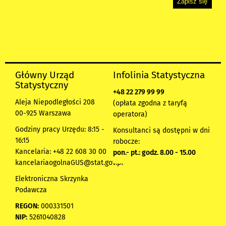
Główny Urząd
Infolinia Statystyczna
Statystyczny
+48 22 279 99 99
Aleja Niepodległości 208
(opłata zgodna z taryfą
00-925 Warszawa
operatora)
Godziny pracy Urzędu: 8:15 -
Konsultanci są dostępni w dni
16:15
robocze:
Kancelaria: +48 22 608 30 00
pon.- pt.: godz. 8.00 - 15.00
kancelariaogolnaGUS@stat.gov.pl
Elektroniczna Skrzynka
Podawcza
REGON:
000331501
NIP:
5261040828