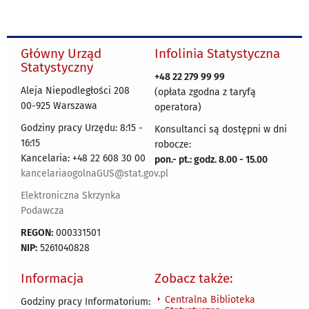
Główny Urząd
Infolinia Statystyczna
Statystyczny
+48 22 279 99 99
Aleja Niepodległości 208
(opłata zgodna z taryfą
00-925 Warszawa
operatora)
Godziny pracy Urzędu: 8:15 -
Konsultanci są dostępni w dni
16:15
robocze:
Kancelaria: +48 22 608 30 00
pon.- pt.: godz. 8.00 - 15.00
kancelariaogolnaGUS@stat.gov.pl
Elektroniczna Skrzynka
Podawcza
REGON:
000331501
NIP:
5261040828
Informacja
Zobacz także:
Centralna Biblioteka
Godziny pracy Informatorium: