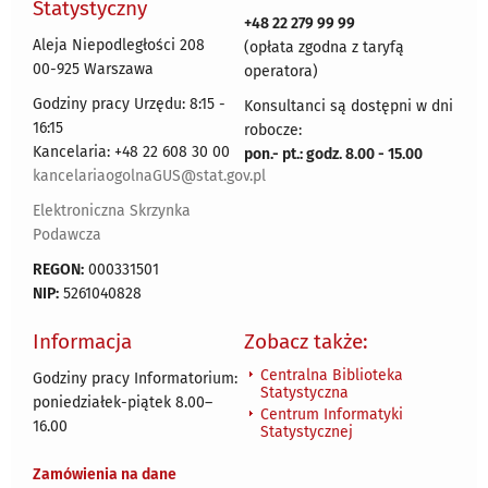
Statystyczny
+48 22 279 99 99
Aleja Niepodległości 208
(opłata zgodna z taryfą
00-925 Warszawa
operatora)
Godziny pracy Urzędu: 8:15 -
Konsultanci są dostępni w dni
16:15
robocze:
Kancelaria: +48 22 608 30 00
pon.- pt.: godz. 8.00 - 15.00
kancelariaogolnaGUS@stat.gov.pl
Elektroniczna Skrzynka
Podawcza
REGON:
000331501
NIP:
5261040828
Informacja
Zobacz także:
Centralna Biblioteka
Godziny pracy Informatorium:
Statystyczna
poniedziałek-piątek 8.00
–
Centrum Informatyki
16.00
Statystycznej
Zamówienia na dane