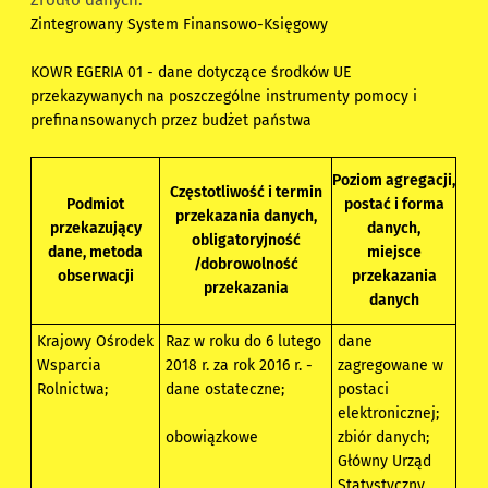
Źródło danych:
Zintegrowany System Finansowo-Księgowy
KOWR EGERIA 01 - dane dotyczące środków UE
przekazywanych na poszczególne instrumenty pomocy i
prefinansowanych przez budżet państwa
Poziom agregacji,
Częstotliwość i termin
Podmiot
postać i forma
przekazania danych,
przekazujący
danych,
obligatoryjność
dane, metoda
miejsce
/dobrowolność
obserwacji
przekazania
przekazania
danych
Krajowy Ośrodek
Raz w roku do 6 lutego
dane
Wsparcia
2018 r. za rok 2016 r. -
zagregowane w
Rolnictwa;
dane ostateczne;
postaci
elektronicznej;
obowiązkowe
zbiór danych;
Główny Urząd
Statystyczny