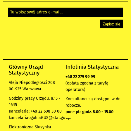
Główny Urząd
Infolinia Statystyczna
Statystyczny
+48 22 279 99 99
Aleja Niepodległości 208
(opłata zgodna z taryfą
00-925 Warszawa
operatora)
Godziny pracy Urzędu: 8:15 -
Konsultanci są dostępni w dni
16:15
robocze:
Kancelaria: +48 22 608 30 00
pon.- pt.: godz. 8.00 - 15.00
kancelariaogolnaGUS@stat.gov.pl
Elektroniczna Skrzynka