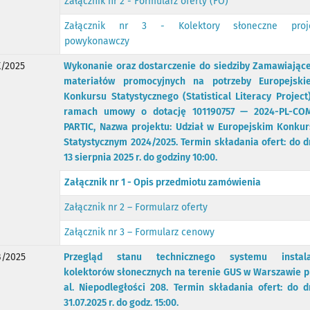
Załącznik nr 2 - Formularz oferty (FO)
Załącznik nr 3 - Kolektory słoneczne proj
powykonawczy
/2025
Wykonanie oraz dostarczenie do siedziby Zamawiając
materiałów promocyjnych na potrzeby Europejski
Konkursu Statystycznego (Statistical Literacy Project
ramach umowy o dotację 101190757 — 2024-PL-CO
PARTIC, Nazwa projektu: Udział w Europejskim Konkur
Statystycznym 2024/2025. Termin składania ofert: do d
13 sierpnia 2025 r. do godziny 10:00.
Załącznik nr 1 - Opis przedmiotu zamówienia
Załącznik nr 2 – Formularz oferty
Załącznik nr 3 – Formularz cenowy
/2025
Przegląd stanu technicznego systemu instala
kolektorów słonecznych na terenie GUS w Warszawie p
al. Niepodległości 208. Termin składania ofert: do d
31.07.2025 r. do godz. 15:00.