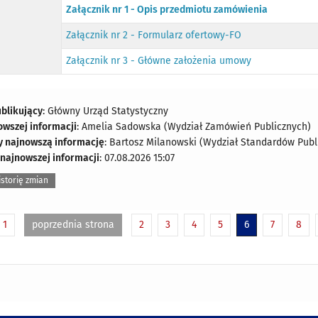
Załącznik nr 1 - Opis przedmiotu zamówienia
Załącznik nr 2 - Formularz ofertowy-FO
Załącznik nr 3 - Główne założenia umowy
blikujący
: Główny Urząd Statystyczny
owszej informacji
: Amelia Sadowska (Wydział Zamówień Publicznych)
y najnowszą informację
: Bartosz Milanowski (Wydział Standardów Publi
 najnowszej informacji
: 07.08.2026 15:07
storię zmian
1
poprzednia strona
2
3
4
5
6
7
8