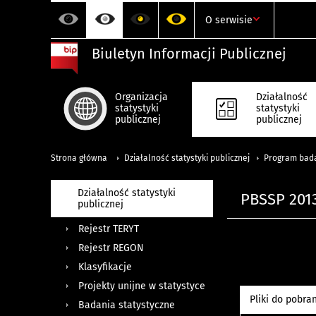
O serwisie
Biuletyn Informacji Publicznej
Organizacja
Działalność
statystyki
statystyki
publicznej
publicznej
Strona główna
Działalność statystyki publicznej
Program badań
Działalność statystyki
PBSSP 201
publicznej
Rejestr TERYT
Rejestr REGON
Klasyfikacje
Projekty unijne w statystyce
Pliki do pobra
Badania statystyczne