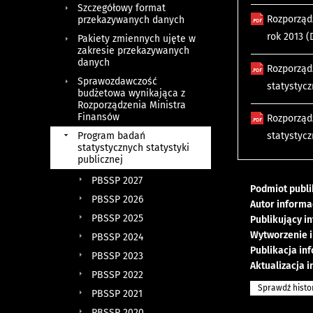
Szczegółowy format
Rozporządz
przekazywanych danych
rok 2013 (
Pakiety zmiennych ujęte w
zakresie przekazywanych
danych
Rozporząd
Sprawozdawczość
statystycz
budżetowa wynikająca z
Rozporządzenia Ministra
Finansów
Rozporząd
Program badań
statystycz
statystycznych statystyki
publicznej
PBSSP 2027
Podmiot publi
PBSSP 2026
Autor informa
PBSSP 2025
Publikujący i
Wytworzenie i
PBSSP 2024
Publikacja in
PBSSP 2023
Aktualizacja i
PBSSP 2022
Sprawdź histo
PBSSP 2021
PBSSP 2020