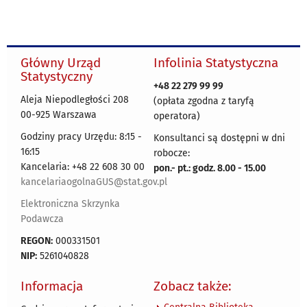
Główny Urząd
Infolinia Statystyczna
Statystyczny
+48 22 279 99 99
Aleja Niepodległości 208
(opłata zgodna z taryfą
00-925 Warszawa
operatora)
Godziny pracy Urzędu: 8:15 -
Konsultanci są dostępni w dni
16:15
robocze:
Kancelaria: +48 22 608 30 00
pon.- pt.: godz. 8.00 - 15.00
kancelariaogolnaGUS@stat.gov.pl
Elektroniczna Skrzynka
Podawcza
REGON:
000331501
NIP:
5261040828
Informacja
Zobacz także: