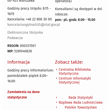
00-925 Warszawa
operatora)
Godziny pracy Urzędu: 8:15 -
Konsultanci są dostępni w dni
16:15
robocze:
Kancelaria: +48 22 608 30 00
pon.- pt.: godz. 8.00 - 15.00
kancelariaogolnaGUS@stat.gov.pl
Elektroniczna Skrzynka
Podawcza
REGON:
000331501
NIP:
5261040828
Informacja
Zobacz także:
Centralna Biblioteka
Godziny pracy Informatorium:
Statystyczna
poniedziałek-piątek 8.00
–
Centrum Informatyki
16.00
Statystycznej
Zamówienia na dane
statystyczne
Rada Statystyki
Rządowa Rada Ludnościowa
Polskie Towarzystwo