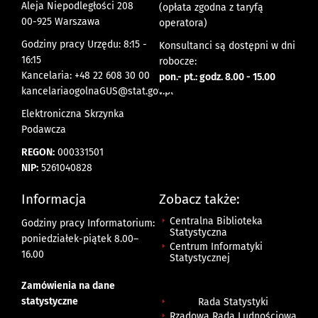
Aleja Niepodległości 208
(opłata zgodna z taryfą
00-925 Warszawa
operatora)
Godziny pracy Urzędu: 8:15 -
Konsultanci są dostępni w dni
16:15
robocze:
Kancelaria: +48 22 608 30 00
pon.- pt.: godz. 8.00 - 15.00
kancelariaogolnaGUS@stat.gov.pl
Elektroniczna Skrzynka
Podawcza
REGON:
000331501
NIP:
5261040828
Informacja
Zobacz także:
Centralna Biblioteka
Godziny pracy Informatorium:
Statystyczna
poniedziałek-piątek 8.00
–
Centrum Informatyki
16.00
Statystycznej
Zamówienia na dane
statystyczne
Rada Statystyki
Rządowa Rada Ludnościowa