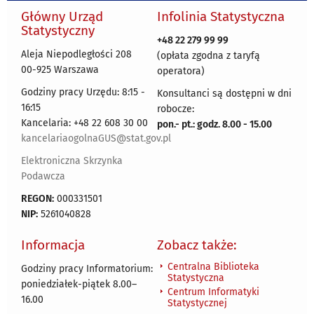
Główny Urząd
Infolinia Statystyczna
Statystyczny
+48 22 279 99 99
Aleja Niepodległości 208
(opłata zgodna z taryfą
00-925 Warszawa
operatora)
Godziny pracy Urzędu: 8:15 -
Konsultanci są dostępni w dni
16:15
robocze:
Kancelaria: +48 22 608 30 00
pon.- pt.: godz. 8.00 - 15.00
kancelariaogolnaGUS@stat.gov.pl
Elektroniczna Skrzynka
Podawcza
REGON:
000331501
NIP:
5261040828
Informacja
Zobacz także:
Centralna Biblioteka
Godziny pracy Informatorium:
Statystyczna
poniedziałek-piątek 8.00
–
Centrum Informatyki
16.00
Statystycznej