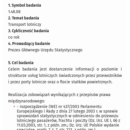
1. Symbol badania
1.48.08
2. Temat badania
Transport lotniczy
3. Cykliczność badania
co rok
4. Prowadzący badanie
Prezes Głównego Urzędu Statystycznego
5. Cel badania
Celem badania jest dostarczenie informacji o poziomie i
strukturze usług lotniczych świadczonych przez przewoźników
i przez porty lotnicze oraz o flocie statków powietrznych.
Realizacja zobowiązań wynikających z przepisów prawa
międzynarodowego:
- rozporządzenie (WE) nr 437/2003 Parlamentu
Europejskiego i Rady z dnia 27 lutego 2003 r. w sprawie
sprawozdań statystycznych w odniesieniu do przewozu
lotniczego pasażerów, frachtu i poczty (Dz. Urz. UE L 66 z
11.03.2003, str. 1, z późn. zm.; Dz. Urz. UE Polskie wydanie
specjalne, rozdz. 7, t. 7, str. 223, z późn. zm.)