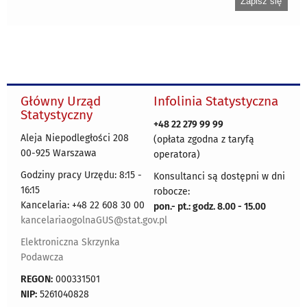
Główny Urząd
Infolinia Statystyczna
Statystyczny
+48 22 279 99 99
Aleja Niepodległości 208
(opłata zgodna z taryfą
00-925 Warszawa
operatora)
Godziny pracy Urzędu: 8:15 -
Konsultanci są dostępni w dni
16:15
robocze:
Kancelaria: +48 22 608 30 00
pon.- pt.: godz. 8.00 - 15.00
kancelariaogolnaGUS@stat.gov.pl
Elektroniczna Skrzynka
Podawcza
REGON:
000331501
NIP:
5261040828