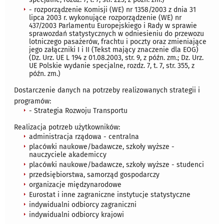
- rozporządzenie Komisji (WE) nr 1358/2003 z dnia 31
lipca 2003 r. wykonujące rozporządzenie (WE) nr
437/2003 Parlamentu Europejskiego i Rady w sprawie
sprawozdań statystycznych w odniesieniu do przewozu
lotniczego pasażerów, frachtu i poczty oraz zmieniające
jego załączniki I i II (Tekst mający znaczenie dla EOG)
(Dz. Urz. UE L 194 z 01.08.2003, str. 9, z późn. zm.; Dz. Urz.
UE Polskie wydanie specjalne, rozdz. 7, t. 7, str. 355, z
późn. zm.)
Dostarczenie danych na potrzeby realizowanych strategii i
programów:
- Strategia Rozwoju Transportu
Realizacja potrzeb użytkowników:
administracja rządowa - centralna
placówki naukowe/badawcze, szkoły wyższe -
nauczyciele akademiccy
placówki naukowe/badawcze, szkoły wyższe - studenci
przedsiębiorstwa, samorząd gospodarczy
organizacje międzynarodowe
Eurostat i inne zagraniczne instytucje statystyczne
indywidualni odbiorcy zagraniczni
indywidualni odbiorcy krajowi