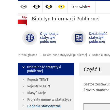
O serwisie
Biuletyn Informacji Publicznej
Organizacja
Działalność
statystyki
statystyki
publicznej
publicznej
Strona główna
Działalność statystyki publicznej
Badania stat
Działalność statystyki
Część II
publicznej
Rejestr TERYT
Gestor zestawu:
Rejestr REGON
Źródło danych:
Klasyfikacje
Projekty unijne w statystyce
Badania statystyczne