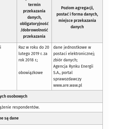
termin
Poziom agregacji,
przekazania
postać i forma danych,
danych,
miejsce przekazania
obligatoryjność
danych
/dobrowolność
przekazania
i
Raz w roku do 20
dane jednostkowe w
b
lutego 2019 r. za
postaci elektronicznej;
rok 2018 r.;
zbiór danych;
Agencja Rynku Energii
obowiązkowe
S.A., portal
sprawozdawczy
www.are.waw.pl
nych osobowych
ciążenie respondentów.
ne są dane