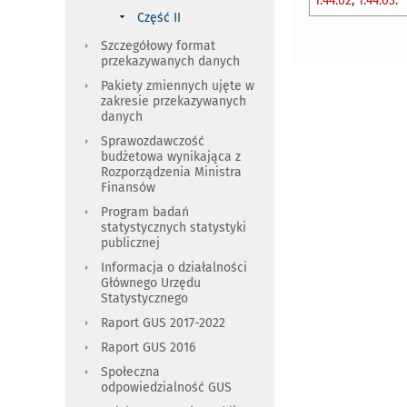
1.44.02
,
1.44.03
.
Część II
Szczegółowy format
przekazywanych danych
Pakiety zmiennych ujęte w
zakresie przekazywanych
danych
Sprawozdawczość
budżetowa wynikająca z
Rozporządzenia Ministra
Finansów
Program badań
statystycznych statystyki
publicznej
Informacja o działalności
Głównego Urzędu
Statystycznego
Raport GUS 2017-2022
Raport GUS 2016
Społeczna
odpowiedzialność GUS