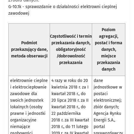
Źródło danych:
G-10.1k - sprawozdanie o działalności elektrowni cieplnej
zawodowej
Poziom
Częstotliwość i termin
agregacji,
Podmiot
przekazania danych,
postać i forma
przekazujący dane,
obligatoryjność
danych,
metoda obserwacji
/dobrowolność
miejsce
przekazania
przekazania
danych
elektrownie cieplne
4 razy w roku do 20
dane
i elektrociepłownie
kwietnia 2018 r. za I
jednostkowe w
zawodowe dla
kwartał 2018 r., do
postaci
swoich jednostek
20 lipca 2018 r. za II
elektronicznej;
lokalnych (osoby
kwartał 2018 r., do
zbiór danych;
prawne i jednostki
22 października
Agencja Rynku
organizacyjne
2018 r. za III kwartał
Energii S.A.,
niemające
2018 r., do 11 lutego
portal
osobowości
2019 r. za IV kwartał
sprawozdawczy