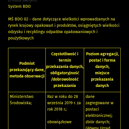
Źródło danych:
System BDO
MŚ BDO 02 - dane dotyczące wielkości wprowadzanych na
rynek krajowy opakowań i produktów, osiągniętych wielkości
odzysku i recyklingu odpadów opakowaniowych i
poużytkowych
Częstotliwość i
Poziom agregacji,
termin
postać i forma
Podmiot
przekazania danych,
danych,
przekazujący dane,
obligatoryjność
miejsce
metoda obserwacji
/dobrowolność
przekazania
przekazania
danych
Ministerstwo
Raz w roku do 28
dane
Środowiska;
września 2019 r. za
zagregowane w
rok 2018 r.;
postaci
elektronicznej;
obowiązkowe
zbiór danych;
Główny Urząd