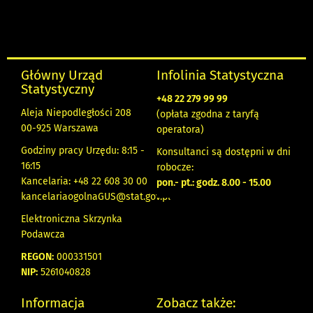
Główny Urząd
Infolinia Statystyczna
Statystyczny
+48 22 279 99 99
Aleja Niepodległości 208
(opłata zgodna z taryfą
00-925 Warszawa
operatora)
Godziny pracy Urzędu: 8:15 -
Konsultanci są dostępni w dni
16:15
robocze:
Kancelaria: +48 22 608 30 00
pon.- pt.: godz. 8.00 - 15.00
kancelariaogolnaGUS@stat.gov.pl
Elektroniczna Skrzynka
Podawcza
REGON:
000331501
NIP:
5261040828
Informacja
Zobacz także: