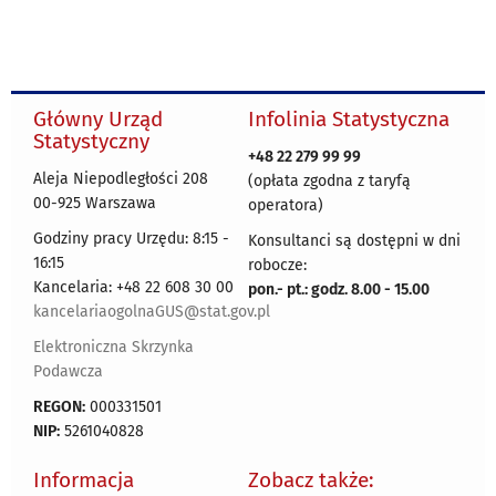
Główny Urząd
Infolinia Statystyczna
Statystyczny
+48 22 279 99 99
Aleja Niepodległości 208
(opłata zgodna z taryfą
00-925 Warszawa
operatora)
Godziny pracy Urzędu: 8:15 -
Konsultanci są dostępni w dni
16:15
robocze:
Kancelaria: +48 22 608 30 00
pon.- pt.: godz. 8.00 - 15.00
kancelariaogolnaGUS@stat.gov.pl
Elektroniczna Skrzynka
Podawcza
REGON:
000331501
NIP:
5261040828
Informacja
Zobacz także: