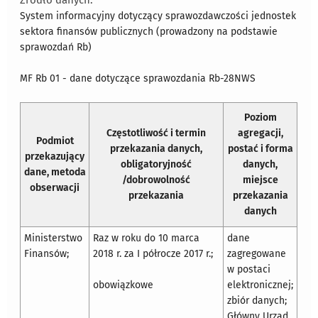
Źródło danych:
System informacyjny dotyczący sprawozdawczości jednostek
sektora finansów publicznych (prowadzony na podstawie
sprawozdań Rb)
MF Rb 01 - dane dotyczące sprawozdania Rb-28NWS
Poziom
Częstotliwość i termin
agregacji,
Podmiot
przekazania danych,
postać i forma
przekazujący
obligatoryjność
danych,
dane, metoda
/dobrowolność
miejsce
obserwacji
przekazania
przekazania
danych
Ministerstwo
Raz w roku do 10 marca
dane
Finansów;
2018 r. za I półrocze 2017 r.;
zagregowane
w postaci
obowiązkowe
elektronicznej;
zbiór danych;
Główny Urząd