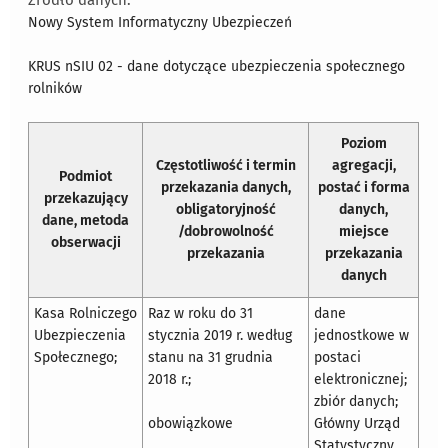
Źródło danych:
Nowy System Informatyczny Ubezpieczeń
KRUS nSIU 02 - dane dotyczące ubezpieczenia społecznego
rolników
Poziom
Częstotliwość i termin
agregacji,
Podmiot
przekazania danych,
postać i forma
przekazujący
obligatoryjność
danych,
dane, metoda
/dobrowolność
miejsce
obserwacji
przekazania
przekazania
danych
Kasa Rolniczego
Raz w roku do 31
dane
Ubezpieczenia
stycznia 2019 r. według
jednostkowe w
Społecznego;
stanu na 31 grudnia
postaci
2018 r.;
elektronicznej;
zbiór danych;
obowiązkowe
Główny Urząd
Statystyczny