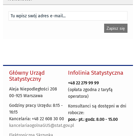
Główny Urząd
Infolinia Statystyczna
Statystyczny
+48 22 279 99 99
Aleja Niepodległości 208
(opłata zgodna z taryfą
00-925 Warszawa
operatora)
Godziny pracy Urzędu: 8:15 -
Konsultanci są dostępni w dni
16:15
robocze:
Kancelaria: +48 22 608 30 00
pon.- pt.: godz. 8.00 - 15.00
kancelariaogolnaGUS@stat.gov.pl
Elektroniczna Skrzynka