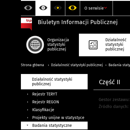
O serwisie
Biuletyn Informacji Publicznej
Organizacja
Działalność
statystyki
statystyki
publicznej
publicznej
Strona główna
Działalność statystyki publicznej
Badania stat
Działalność statystyki
Część II
publicznej
Rejestr TERYT
Gestor zestawu:
Rejestr REGON
Źródło danych:
Klasyfikacje
Projekty unijne w statystyce
Badania statystyczne