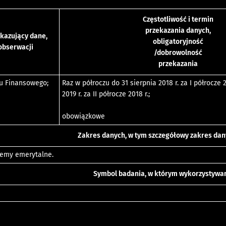
Częstotliwość i termin
przekazania danych,
kazujący dane,
obligatoryjność
obserwacji
/dobrowolność
przekazania
u Finansowego;
Raz w półroczu do 31 sierpnia 2018 r. za I półrocze 2
2019 r. za II półrocze 2018 r.;
obowiązkowe
Zakres danych, w tym szczegółowy zakres da
temy emerytalne.
Symbol badania, w którym wykorzystywa