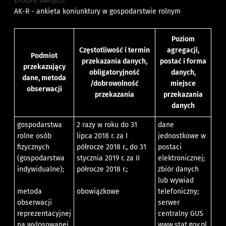
Źródło danych:
AK-R - ankieta koniunktury w gospodarstwie rolnym
Poziom
Częstotliwość i termin
agregacji,
Podmiot
przekazania danych,
postać i forma
przekazujący
obligatoryjność
danych,
dane, metoda
/dobrowolność
miejsce
obserwacji
przekazania
przekazania
danych
gospodarstwa
2 razy w roku do 31
dane
rolne osób
lipca 2018 r. za I
jednostkowe w
fizycznych
półrocze 2018 r., do 31
postaci
(gospodarstwa
stycznia 2019 r. za II
elektronicznej;
indywidualne);
półrocze 2018 r.;
zbiór danych
lub wywiad
metoda
obowiązkowe
telefoniczny;
obserwacji
serwer
reprezentacyjnej
centralny GUS
na wylosowanej
www.stat.gov.pl,