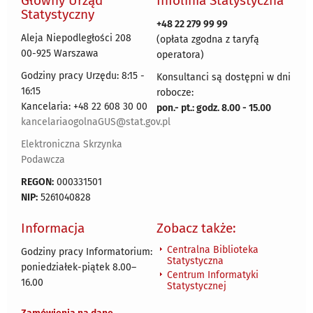
Główny Urząd
Infolinia Statystyczna
Statystyczny
+48 22 279 99 99
Aleja Niepodległości 208
(opłata zgodna z taryfą
00-925 Warszawa
operatora)
Godziny pracy Urzędu: 8:15 -
Konsultanci są dostępni w dni
16:15
robocze:
Kancelaria: +48 22 608 30 00
pon.- pt.: godz. 8.00 - 15.00
kancelariaogolnaGUS@stat.gov.pl
Elektroniczna Skrzynka
Podawcza
REGON:
000331501
NIP:
5261040828
Informacja
Zobacz także:
Centralna Biblioteka
Godziny pracy Informatorium:
Statystyczna
poniedziałek-piątek 8.00
–
Centrum Informatyki
16.00
Statystycznej