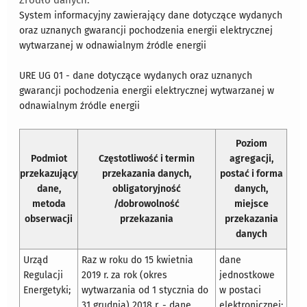
Źródło danych:
System informacyjny zawierający dane dotyczące wydanych
oraz uznanych gwarancji pochodzenia energii elektrycznej
wytwarzanej w odnawialnym źródle energii
URE UG 01 - dane dotyczące wydanych oraz uznanych
gwarancji pochodzenia energii elektrycznej wytwarzanej w
odnawialnym źródle energii
Poziom
Podmiot
Częstotliwość i termin
agregacji,
przekazujący
przekazania danych,
postać i forma
dane,
obligatoryjność
danych,
metoda
/dobrowolność
miejsce
obserwacji
przekazania
przekazania
danych
Urząd
Raz w roku do 15 kwietnia
dane
Regulacji
2019 r. za rok (okres
jednostkowe
Energetyki;
wytwarzania od 1 stycznia do
w postaci
31 grudnia) 2018 r. - dane
elektronicznej;