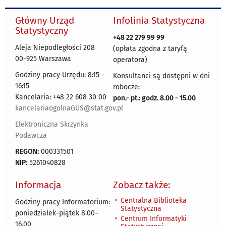
Główny Urząd
Infolinia Statystyczna
Statystyczny
+48 22 279 99 99
Aleja Niepodległości 208
(opłata zgodna z taryfą
00-925 Warszawa
operatora)
Godziny pracy Urzędu: 8:15 -
Konsultanci są dostępni w dni
16:15
robocze:
Kancelaria: +48 22 608 30 00
pon.- pt.: godz. 8.00 - 15.00
kancelariaogolnaGUS@stat.gov.pl
Elektroniczna Skrzynka
Podawcza
REGON:
000331501
NIP:
5261040828
Informacja
Zobacz także:
Centralna Biblioteka
Godziny pracy Informatorium:
Statystyczna
poniedziałek-piątek 8.00
–
Centrum Informatyki
16.00