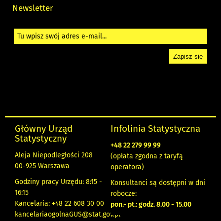
Newsletter
Główny Urząd
Infolinia Statystyczna
Statystyczny
+48 22 279 99 99
Aleja Niepodległości 208
(opłata zgodna z taryfą
00-925 Warszawa
operatora)
Godziny pracy Urzędu: 8:15 -
Konsultanci są dostępni w dni
16:15
robocze:
Kancelaria: +48 22 608 30 00
pon.- pt.: godz. 8.00 - 15.00
kancelariaogolnaGUS@stat.gov.pl