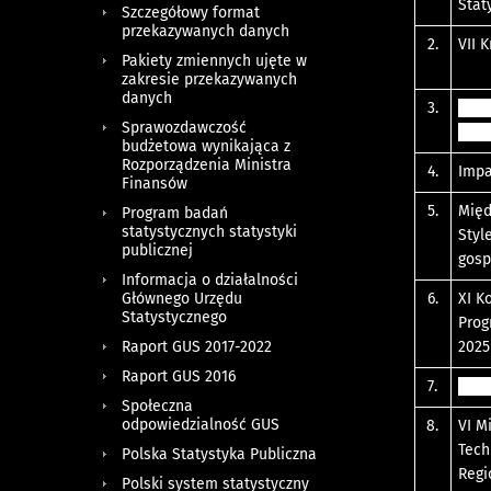
Stat
Szczegółowy format
przekazywanych danych
2.
VII 
Pakiety zmiennych ujęte w
zakresie przekazywanych
danych
3.
Jubi
Sprawozdawczość
Godn
budżetowa wynikająca z
Rozporządzenia Ministra
4.
Impa
Finansów
5.
Międ
Program badań
statystycznych statystyki
Styl
publicznej
gosp
Informacja o działalności
Głównego Urzędu
6.
XI K
Statystycznego
Prog
Raport GUS 2017-2022
2025
Raport GUS 2016
7.
„For
Społeczna
odpowiedzialność GUS
8.
VI M
Tech
Polska Statystyka Publiczna
Regi
Polski system statystyczny