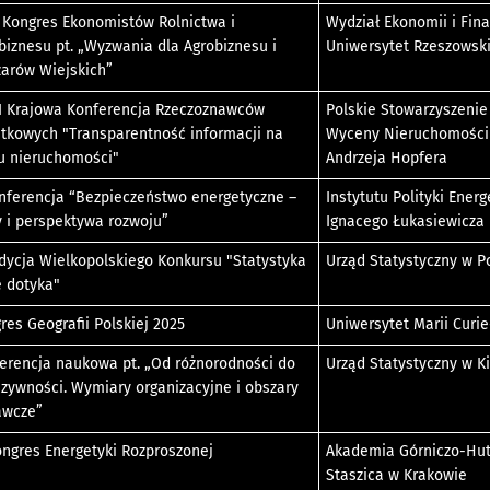
 Kongres Ekonomistów Rolnictwa i
Wydział Ekonomii i Fin
biznesu pt. „Wyzwania dla Agrobiznesu i
Uniwersytet Rzeszowsk
arów Wiejskich”
I Krajowa Konferencja Rzeczoznawców
Polskie Stowarzyszeni
tkowych "Transparentność informacji na
Wyceny Nieruchomości i
u nieruchomości"
Andrzeja Hopfera
nferencja “Bezpieczeństwo energetyczne –
Instytutu Polityki Energ
ry i perspektywa rozwoju”
Ignacego Łukasiewicza
edycja Wielkopolskiego Konkursu "Statystyka
Urząd Statystyczny w P
 dotyka"
res Geografii Polskiej 2025
Uniwersytet Marii Curi
erencja naukowa pt. „Od różnorodności do
Urząd Statystyczny w K
uzywności. Wymiary organizacyjne i obszary
awcze”
Kongres Energetyki Rozproszonej
Akademia Górniczo-Hutn
Staszica w Krakowie