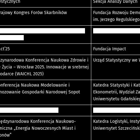
ystycznych
Sekcja Analizy Danych
Krajowy Kongres Forów Skarbników
Fundacja Rozwoju Demo
im. Jerzego Regulskiego
leuszowa, XV edycja Konkursu „Pracodawca
Fundacja im. XBW Ignac
y Zaufania”
ct’25
Fundacja Impact
zynarodowa Konferencja Naukowa Zdrowie i
Urząd Statystyczny we 
e Życia – Wrocław 2025. Innowacje w srebrnej
odarce (WAICHL 2025)
onferencja Naukowa Modelowanie i
Katedra Statystyki i Ka
nozowanie Gospodarki Narodowej Sopot
Ekonometrii, Wydział Z
Uniwersytetu Gdańskie
um Pracownika i Pracodawcy”
Fundacja im. XBW Ignac
iędzynarodowa Konferencja Naukowo-
Katedra Logistyki, Insty
niczna „Energia Nowoczesnych Miast i
Uniwersytet Szczecińsk
onów”