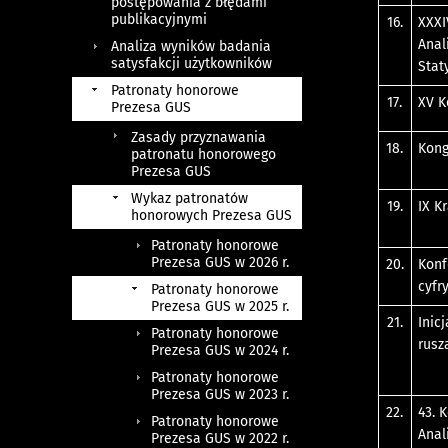
postępowania z błędami
publikacyjnymi
16.
XXXI
Anal
Analiza wyników badania
satysfakcji użytkowników
Stat
Patronaty honorowe
17.
XV K
Prezesa GUS
Zasady przyznawania
18.
Kong
patronatu honorowego
Prezesa GUS
Wykaz patronatów
19.
IX K
honorowych Prezesa GUS
Patronaty honorowe
Prezesa GUS w 2026 r.
20.
Konf
cyfr
Patronaty honorowe
Prezesa GUS w 2025 r.
21.
Inic
Patronaty honorowe
rusz
Prezesa GUS w 2024 r.
Patronaty honorowe
Prezesa GUS w 2023 r.
22.
43. 
Patronaty honorowe
Anal
Prezesa GUS w 2022 r.