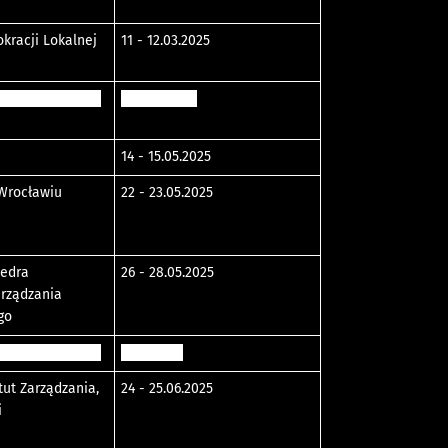
kracji Lokalnej
11 - 12.03.2025
ego Krasickiego
04 - 09.2025
14 - 15.05.2025
Wrocławiu
22 - 23.05.2025
tedra
26 - 28.05.2025
arządzania
go
ego Krasickiego
11.06.2025
tut Zarządzania,
24 - 25.06.2025
i