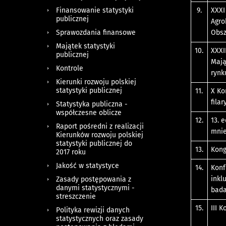
Finansowanie statystyki
9.
XXXI
publicznej
Agro
Sprawozdania finansowe
Obsz
Majątek statystyki
10.
XXXI
publicznej
Mają
Kontrole
rynk
Kierunki rozwoju polskiej
statystyki publicznej
11.
X Ko
fila
Statystyka publiczna -
współczesne oblicze
12.
13. 
Raport pośredni z realizacji
mnie
Kierunków rozwoju polskiej
statystyki publicznej do
13.
Kong
2017 roku
Jakość w statystyce
14.
Konf
inkl
Zasady postępowania z
danymi statystycznymi -
bad
streszczenie
15.
III 
Polityka rewizji danych
statystycznych oraz zasady