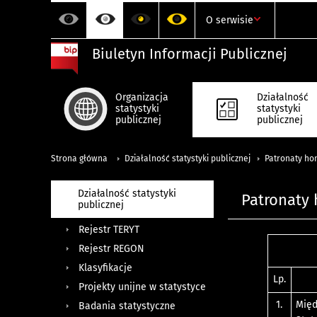
O serwisie
Biuletyn Informacji Publicznej
Organizacja
Działalność
statystyki
statystyki
publicznej
publicznej
Strona główna
Działalność statystyki publicznej
Patronaty ho
Działalność statystyki
Patronaty 
publicznej
Rejestr TERYT
Rejestr REGON
Klasyfikacje
Lp.
Projekty unijne w statystyce
1.
Międ
Badania statystyczne