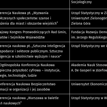
Socjologiczny
erencja Naukowa pt. „Wyzwania
Urząd Statystyczny w Zi
łczesnych społeczeństw: szanse i
Uniwersytet Zielonogórs
ożenia dla miast i obszarów wiejskich”
Zielona Góra
Krajowy Kongres Przewodniczących Rad Gmin,
Fundacja Rozwoju Demo
atów i Sejmików Województw
im. Jerzego Regulskiego
erencja naukowa pt. „Sztuczna inteligencja
Urząd Statystyczny we
spodarce i sektorze publicznym. Sztuczna
ligencja w szkolnictwie wyższym i nauce"
 Ogólnopolska Konferencja Naukowa
Akademia Nauk Stosow
pieczna przyszłość cyfrowa – instytucje,
A. De Gasperi w Józefo
tegie, technologie, ludzie
onferencja Naukowa Bezpieczeństwo
Uniwersytet Ekonomicz
rmacji w organizacji i jej zasobów
erencja naukowa „Warszawa w świetle
Urząd Statystyczny w 
ń naukowych”