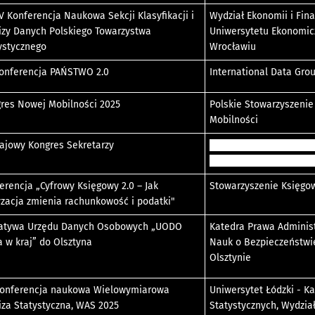
V Konferencja Naukowa Sekcji Klasyfikacji i
Wydział Ekonomii i Fin
izy Danych Polskiego Towarzystwa
Uniwersytetu Ekonomi
ystycznego
Wrocławiu
onferencja PAŃSTWO 2.0
International Data Grou
res Nowej Mobilności 2025
Polskie Stowarzyszeni
Mobilności
rajowy Kongres Sekretarzy
Fundacja Rozwoju Demo
Lokalnej im. Jerzego Re
erencja „Cyfrowy Księgowy 2.0 – Jak
Stowarzyszenie Księgow
yzacja zmienia rachunkowość i podatki"
jatywa Urzędu Danych Osobowych „UODO
Katedra Prawa Administ
a w kraj” do Olsztyna
Nauk o Bezpieczeństw
Olsztynie
Konferencja naukowa Wielowymiarowa
Uniwersytet Łódzki - K
iza Statystyczna, WAS 2025
Statystycznych, Wydzia