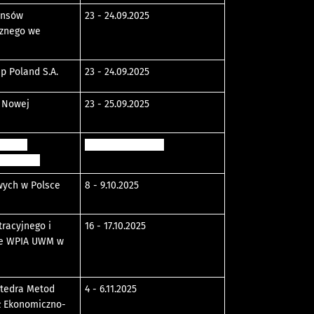
ansów
23 - 24.09.2025
cznego we
p Poland S.A.
23 - 24.09.2025
e Nowej
23 - 25.09.2025
kracji
30.09 - 01.10.2025
gulskiego
ych w Polsce​
8 - 9.10.2025
racyjnego i
16 - 17.10.2025
ie WPIA UWM w
atedra Metod
4 - 6.11.2025
ł Ekonomiczno-