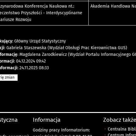
zynarodowa Konferencja Naukowa nt.:
Akademia Handlowa N
eczeństwo Przyszłości - Interdyscyplinarne
ariusze Rozwoju
kujący
: Główny Urząd Statystyczny
cji
: Gabriela Staszewska (Wydział Obsługi Prac Kierownictwa GUS)
nformację
: Magdalena Zarodkiewicz (Wydział Portalu Informacyjnego G
formacji
: 04.12.2024 09:42
nformacji
: 24.11.2025 08:33
rię zmian
ystyczna
Informacja
Zobacz także
Centralna Bibl
Godziny pracy Informatorium:
Centrum Infor