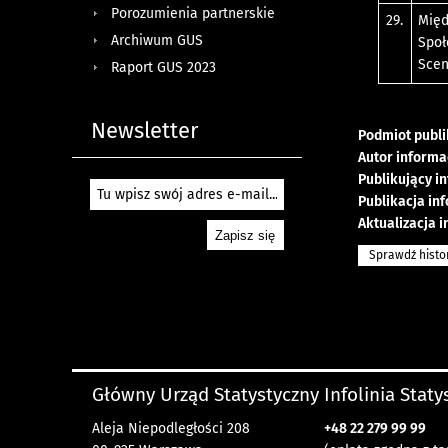
Porozumienia partnerskie
29.
Międ
Archiwum GUS
Społ
Scen
Raport GUS 2023
Newsletter
Podmiot publi
Autor informa
Publikujący i
Publikacja in
Aktualizacja i
Sprawdź histo
Główny Urząd Statystyczny
Infolinia Stat
Aleja Niepodległości 208
+48 22 279 99 99