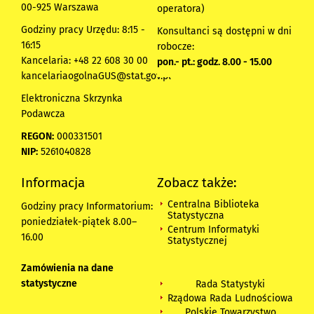
00-925 Warszawa
operatora)
Godziny pracy Urzędu: 8:15 -
Konsultanci są dostępni w dni
16:15
robocze:
Kancelaria: +48 22 608 30 00
pon.- pt.: godz. 8.00 - 15.00
kancelariaogolnaGUS@stat.gov.pl
Elektroniczna Skrzynka
Podawcza
REGON:
000331501
NIP:
5261040828
Informacja
Zobacz także:
Centralna Biblioteka
Godziny pracy Informatorium:
Statystyczna
poniedziałek-piątek 8.00
–
Centrum Informatyki
16.00
Statystycznej
Zamówienia na dane
statystyczne
Rada Statystyki
Rządowa Rada Ludnościowa
Polskie Towarzystwo