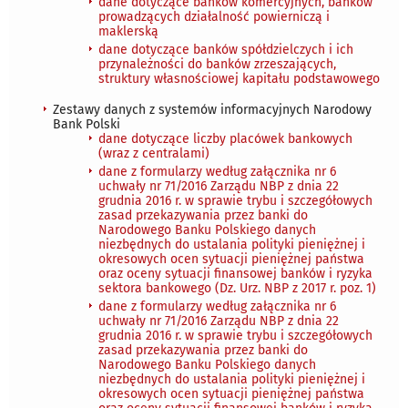
dane dotyczące banków komercyjnych, banków
prowadzących działalność powierniczą i
maklerską
dane dotyczące banków spółdzielczych i ich
przynależności do banków zrzeszających,
struktury własnościowej kapitału podstawowego
Zestawy danych z systemów informacyjnych Narodowy
Bank Polski
dane dotyczące liczby placówek bankowych
(wraz z centralami)
dane z formularzy według załącznika nr 6
uchwały nr 71/2016 Zarządu NBP z dnia 22
grudnia 2016 r. w sprawie trybu i szczegółowych
zasad przekazywania przez banki do
Narodowego Banku Polskiego danych
niezbędnych do ustalania polityki pieniężnej i
okresowych ocen sytuacji pieniężnej państwa
oraz oceny sytuacji finansowej banków i ryzyka
sektora bankowego (Dz. Urz. NBP z 2017 r. poz. 1)
dane z formularzy według załącznika nr 6
uchwały nr 71/2016 Zarządu NBP z dnia 22
grudnia 2016 r. w sprawie trybu i szczegółowych
zasad przekazywania przez banki do
Narodowego Banku Polskiego danych
niezbędnych do ustalania polityki pieniężnej i
okresowych ocen sytuacji pieniężnej państwa