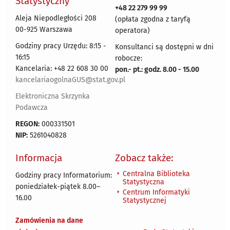
Statystyczny
+48 22 279 99 99
Aleja Niepodległości 208
(opłata zgodna z taryfą
00-925 Warszawa
operatora)
Godziny pracy Urzędu: 8:15 -
Konsultanci są dostępni w dni
16:15
robocze:
Kancelaria: +48 22 608 30 00
pon.- pt.: godz. 8.00 - 15.00
kancelariaogolnaGUS@stat.gov.pl
Elektroniczna Skrzynka
Podawcza
REGON:
000331501
NIP:
5261040828
Informacja
Zobacz także:
Centralna Biblioteka
Godziny pracy Informatorium:
Statystyczna
poniedziałek-piątek 8.00
–
Centrum Informatyki
16.00
Statystycznej
Zamówienia na dane