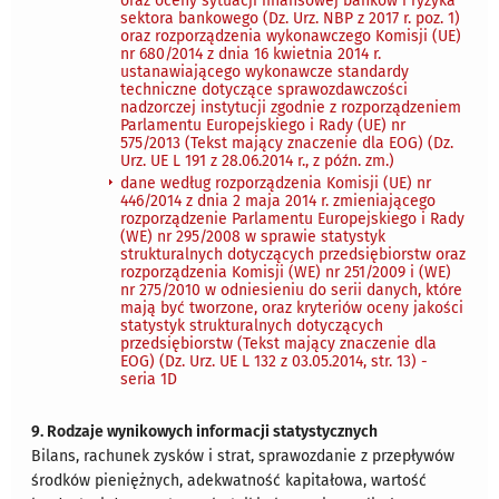
oraz oceny sytuacji finansowej banków i ryzyka
sektora bankowego (Dz. Urz. NBP z 2017 r. poz. 1)
oraz rozporządzenia wykonawczego Komisji (UE)
nr 680/2014 z dnia 16 kwietnia 2014 r.
ustanawiającego wykonawcze standardy
techniczne dotyczące sprawozdawczości
nadzorczej instytucji zgodnie z rozporządzeniem
Parlamentu Europejskiego i Rady (UE) nr
575/2013 (Tekst mający znaczenie dla EOG) (Dz.
Urz. UE L 191 z 28.06.2014 r., z późn. zm.)
dane według rozporządzenia Komisji (UE) nr
446/2014 z dnia 2 maja 2014 r. zmieniającego
rozporządzenie Parlamentu Europejskiego i Rady
(WE) nr 295/2008 w sprawie statystyk
strukturalnych dotyczących przedsiębiorstw oraz
rozporządzenia Komisji (WE) nr 251/2009 i (WE)
nr 275/2010 w odniesieniu do serii danych, które
mają być tworzone, oraz kryteriów oceny jakości
statystyk strukturalnych dotyczących
przedsiębiorstw (Tekst mający znaczenie dla
EOG) (Dz. Urz. UE L 132 z 03.05.2014, str. 13) -
seria 1D
9. Rodzaje wynikowych informacji statystycznych
Bilans, rachunek zysków i strat, sprawozdanie z przepływów
środków pieniężnych, adekwatność kapitałowa, wartość