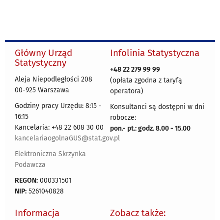
Główny Urząd
Infolinia Statystyczna
Statystyczny
+48 22 279 99 99
Aleja Niepodległości 208
(opłata zgodna z taryfą
00-925 Warszawa
operatora)
Godziny pracy Urzędu: 8:15 -
Konsultanci są dostępni w dni
16:15
robocze:
Kancelaria: +48 22 608 30 00
pon.- pt.: godz. 8.00 - 15.00
kancelariaogolnaGUS@stat.gov.pl
Elektroniczna Skrzynka
Podawcza
REGON:
000331501
NIP:
5261040828
Informacja
Zobacz także: