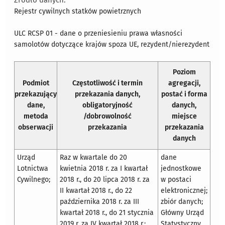
Źródło danych:
Rejestr cywilnych statków powietrznych
ULC RCSP 01 - dane o przeniesieniu prawa własności
samolotów dotyczące krajów spoza UE, rezydent/nierezydent
Poziom
Podmiot
Częstotliwość i termin
agregacji,
przekazujący
przekazania danych,
postać i forma
dane,
obligatoryjność
danych,
metoda
/dobrowolność
miejsce
obserwacji
przekazania
przekazania
danych
Urząd
Raz w kwartale do 20
dane
Lotnictwa
kwietnia 2018 r. za I kwartał
jednostkowe
Cywilnego;
2018 r., do 20 lipca 2018 r. za
w postaci
II kwartał 2018 r., do 22
elektronicznej;
października 2018 r. za III
zbiór danych;
kwartał 2018 r., do 21 stycznia
Główny Urząd
2019 r. za IV kwartał 2018 r.;
Statystyczny