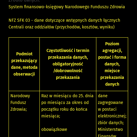
Źródło danych:
System finansowo-księgowy Narodowego Funduszu Zdrowia
NFZ SFK 03 - dane dotyczące wstępnych danych łącznych
Centrali oraz oddziałów (przychodów, kosztów, wyniku)
Poziom
Częstotliwość i termin
agregacji,
Podmiot
przekazania danych,
postać i forma
przekazujący
obligatoryjność
danych,
dane, metoda
/dobrowolność
miejsce
obserwacji
przekazania
przekazania
danych
Narodowy
Raz w miesiącu do 25. dnia
dane
Fundusz
po miesiącu za okres od
zagregowane
Zdrowia;
początku roku do końca
w postaci
miesiąca;
elektronicznej;
zbiór danych;
obowiązkowe
Ministerstwo
Finansów