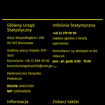
Główny Urząd
Infolinia Statystyczna
Statystyczny
+48 22 279 99 99
Aleja Niepodległości 208
(opłata zgodna z taryfą
00-925 Warszawa
operatora)
Godziny pracy Urzędu: 8:15 -
Konsultanci są dostępni w dni
16:15
robocze:
Kancelaria: +48 22 608 30 00
pon.- pt.: godz. 8.00 - 15.00
kancelariaogolnaGUS@stat.gov.pl
Elektroniczna Skrzynka
Podawcza
REGON:
000331501
NIP:
5261040828
Informacja
Zobacz także: