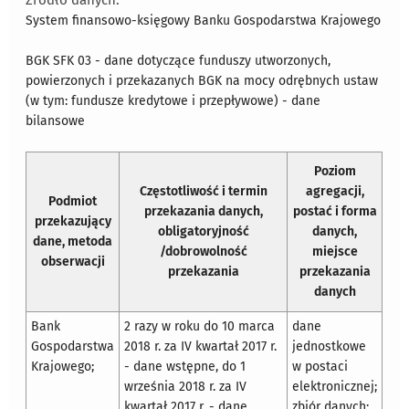
Źródło danych:
System finansowo-księgowy Banku Gospodarstwa Krajowego
BGK SFK 03 - dane dotyczące funduszy utworzonych,
powierzonych i przekazanych BGK na mocy odrębnych ustaw
(w tym: fundusze kredytowe i przepływowe) - dane
bilansowe
Poziom
Częstotliwość i termin
agregacji,
Podmiot
przekazania danych,
postać i forma
przekazujący
obligatoryjność
danych,
dane, metoda
/dobrowolność
miejsce
obserwacji
przekazania
przekazania
danych
Bank
2 razy w roku do 10 marca
dane
Gospodarstwa
2018 r. za IV kwartał 2017 r.
jednostkowe
Krajowego;
- dane wstępne, do 1
w postaci
września 2018 r. za IV
elektronicznej;
kwartał 2017 r. - dane
zbiór danych;