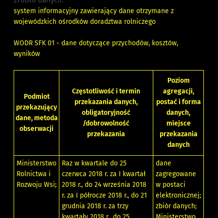
Źródło danych:
system informacyjny zawierający dane otrzymane z
wojewódzkich ośrodków doradztwa rolniczego
WODR SFK 01 - dane dotyczące przychodów, kosztów,
wyników
Poziom
Częstotliwość i termin
agregacji,
Podmiot
przekazania danych,
postać i forma
przekazujący
obligatoryjność
danych,
dane, metoda
/dobrowolność
miejsce
obserwacji
przekazania
przekazania
danych
Ministerstwo
Raz w kwartale do 25
dane
Rolnictwa i
czerwca 2018 r. za I kwartał
zagregowane
Rozwoju Wsi;
2018 r., do 24 września 2018
w postaci
r. za I półrocze 2018 r., do 21
elektronicznej;
grudnia 2018 r. za trzy
zbiór danych;
kwartały 2018 r., do 25
Ministerstwo