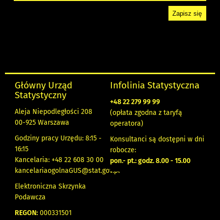
Główny Urząd
Infolinia Statystyczna
Statystyczny
+48 22 279 99 99
Aleja Niepodległości 208
(opłata zgodna z taryfą
00-925 Warszawa
operatora)
Godziny pracy Urzędu: 8:15 -
Konsultanci są dostępni w dni
16:15
robocze:
Kancelaria: +48 22 608 30 00
pon.- pt.: godz. 8.00 - 15.00
kancelariaogolnaGUS@stat.gov.pl
Elektroniczna Skrzynka
Podawcza
REGON:
000331501