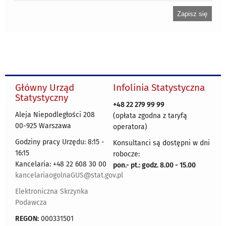
Główny Urząd
Infolinia Statystyczna
Statystyczny
+48 22 279 99 99
Aleja Niepodległości 208
(opłata zgodna z taryfą
00-925 Warszawa
operatora)
Godziny pracy Urzędu: 8:15 -
Konsultanci są dostępni w dni
16:15
robocze:
Kancelaria: +48 22 608 30 00
pon.- pt.: godz. 8.00 - 15.00
kancelariaogolnaGUS@stat.gov.pl
Elektroniczna Skrzynka
Podawcza
REGON:
000331501