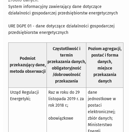
Źródło danych:
System informacyjny zawierający dane dotyczące
działalności gospodarczej przedsiębiorstw energetycznych
URE DGPE 01 - dane dotyczące działalności gospodarczej
przedsiębiorstw energetycznych
Częstotliwość i
Poziom agregacji,
termin
postać i forma
Podmiot
przekazania danych,
danych,
przekazujący dane,
obligatoryjność
miejsce
metoda obserwacji
/dobrowolność
przekazania
przekazania
danych
Urząd Regulacji
Raz w roku do 29
dane
Energetyki;
listopada 2019 r. za
jednostkowe w
rok 2018 r.;
postaci
elektronicznej;
obowiązkowe
zbiór danych;
Ministerstwo
Energii