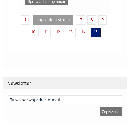
Sprawdź historię zmian
1
poprzednia strona
7
8
9
10
11
12
13
14
15
Newsletter