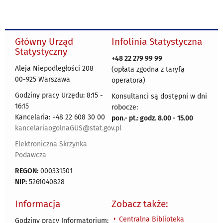
Główny Urząd
Infolinia Statystyczna
Statystyczny
+48 22 279 99 99
Aleja Niepodległości 208
(opłata zgodna z taryfą
00-925 Warszawa
operatora)
Godziny pracy Urzędu: 8:15 -
Konsultanci są dostępni w dni
16:15
robocze:
Kancelaria: +48 22 608 30 00
pon.- pt.: godz. 8.00 - 15.00
kancelariaogolnaGUS@stat.gov.pl
Elektroniczna Skrzynka
Podawcza
REGON:
000331501
NIP:
5261040828
Informacja
Zobacz także:
Centralna Biblioteka
Godziny pracy Informatorium: