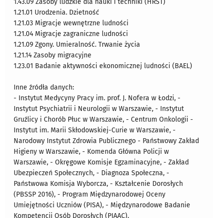
1.43.09 Zasoby ludzkie dla nauki i techniki (HRST)
1.21.01 Urodzenia. Dzietność
1.21.03 Migracje wewnętrzne ludności
1.21.04 Migracje zagraniczne ludności
1.21.09 Zgony. Umieralność. Trwanie życia
1.21.14 Zasoby migracyjne
1.23.01 Badanie aktywności ekonomicznej ludności (BAEL)
Inne źródła danych:
- Instytut Medycyny Pracy im. prof. J. Nofera w Łodzi, -
Instytut Psychiatrii i Neurologii w Warszawie, - Instytut
Gruźlicy i Chorób Płuc w Warszawie, - Centrum Onkologii -
Instytut im. Marii Skłodowskiej-Curie w Warszawie, -
Narodowy Instytut Zdrowia Publicznego - Państwowy Zakład
Higieny w Warszawie, - Komenda Główna Policji w
Warszawie, - Okręgowe Komisje Egzaminacyjne, - Zakład
Ubezpieczeń Społecznych, - Diagnoza Społeczna, -
Państwowa Komisja Wyborcza, - Kształcenie Dorosłych
(PBSSP 2016), - Program Międzynarodowej Oceny
Umiejętności Uczniów (PISA), - Międzynarodowe Badanie
Kompetencji Osób Dorosłych (PIAAC).