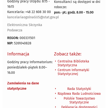
Godziny pracy Urzędu: 8:15 -
Konsultanci są dostępni w dni
16:15
robocze:
Kancelaria: +48 22 608 30 00
pon.- pt.: godz. 8.00 - 15.00
kancelariaogolnaGUS@stat.gov.pl
Elektroniczna Skrzynka
Podawcza
REGON:
000331501
NIP:
5261040828
Informacja
Zobacz także:
Centralna Biblioteka
Godziny pracy Informatorium:
Statystyczna
poniedziałek-piątek 8.00
–
Centrum Informatyki
16.00
Statystycznej
Zamówienia na dane
statystyczne
Rada Statystyki
Rządowa Rada Ludnościowa
Polskie Towarzystwo
Statystyczne
Deklaracja dostępności