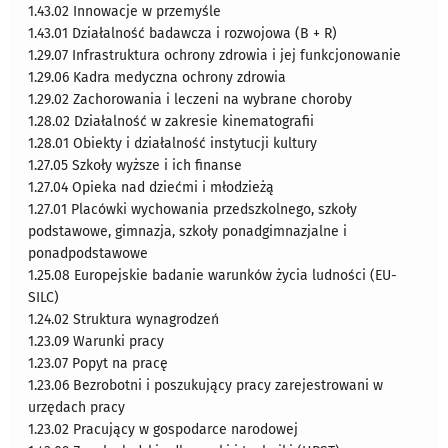
1.43.02 Innowacje w przemyśle
1.43.01 Działalność badawcza i rozwojowa (B + R)
1.29.07 Infrastruktura ochrony zdrowia i jej funkcjonowanie
1.29.06 Kadra medyczna ochrony zdrowia
1.29.02 Zachorowania i leczeni na wybrane choroby
1.28.02 Działalność w zakresie kinematografii
1.28.01 Obiekty i działalność instytucji kultury
1.27.05 Szkoły wyższe i ich finanse
1.27.04 Opieka nad dziećmi i młodzieżą
1.27.01 Placówki wychowania przedszkolnego, szkoły
podstawowe, gimnazja, szkoły ponadgimnazjalne i
ponadpodstawowe
1.25.08 Europejskie badanie warunków życia ludności (EU-
SILC)
1.24.02 Struktura wynagrodzeń
1.23.09 Warunki pracy
1.23.07 Popyt na pracę
1.23.06 Bezrobotni i poszukujący pracy zarejestrowani w
urzędach pracy
1.23.02 Pracujący w gospodarce narodowej