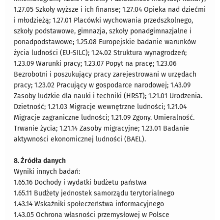
1.27.05 Szkoły wyższe i ich finanse; 1.27.04 Opieka nad dziećmi
i młodzieżą; 1.27.01 Placówki wychowania przedszkolnego,
szkoły podstawowe, gimnazja, szkoły ponadgimnazjalne i
ponadpodstawowe; 1.25.08 Europejskie badanie warunków
życia ludności (EU-SILC); 1.24.02 Struktura wynagrodzeń;
1.23.09 Warunki pracy; 1.23.07 Popyt na pracę; 1.23.06
Bezrobotni i poszukujący pracy zarejestrowani w urzędach
pracy; 1.23.02 Pracujący w gospodarce narodowej; 1.43.09
Zasoby ludzkie dla nauki i techniki (HRST); 1.21.01 Urodzenia.
Dzietność; 1.21.03 Migracje wewnętrzne ludności; 1.21.04
Migracje zagraniczne ludności; 1.21.09 Zgony. Umieralność.
Trwanie życia; 1.21.14 Zasoby migracyjne; 1.23.01 Badanie
aktywności ekonomicznej ludności (BAEL).
8. Źródła danych
Wyniki innych badań:
1.65.16 Dochody i wydatki budżetu państwa
1.65.11 Budżety jednostek samorządu terytorialnego
1.43.14 Wskaźniki społeczeństwa informacyjnego
1.43.05 Ochrona własności przemysłowej w Polsce