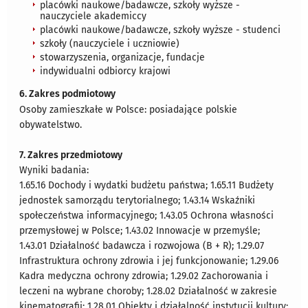
placówki naukowe/badawcze, szkoły wyższe -
nauczyciele akademiccy
placówki naukowe/badawcze, szkoły wyższe - studenci
szkoły (nauczyciele i uczniowie)
stowarzyszenia, organizacje, fundacje
indywidualni odbiorcy krajowi
6. Zakres podmiotowy
Osoby zamieszkałe w Polsce: posiadające polskie
obywatelstwo.
7. Zakres przedmiotowy
Wyniki badania:
1.65.16 Dochody i wydatki budżetu państwa; 1.65.11 Budżety
jednostek samorządu terytorialnego; 1.43.14 Wskaźniki
społeczeństwa informacyjnego; 1.43.05 Ochrona własności
przemysłowej w Polsce; 1.43.02 Innowacje w przemyśle;
1.43.01 Działalność badawcza i rozwojowa (B + R); 1.29.07
Infrastruktura ochrony zdrowia i jej funkcjonowanie; 1.29.06
Kadra medyczna ochrony zdrowia; 1.29.02 Zachorowania i
leczeni na wybrane choroby; 1.28.02 Działalność w zakresie
kinematografii; 1.28.01 Obiekty i działalność instytucji kultury;