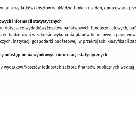
onania wydatków/kosztów w układzie funkcji i zadań, opracowana prz
owych informacji statystycznych
e dotyczące wydatków/kosztów państwowych funduszy celowych, pań
odarki budżetowej w zakresie wykonania planów finansowych państwo
zych, instytucji gospodarki budżetowej, w przekrojach: klasyfikacji za
iny udostępnienia wynikowych informacji statystycznych
ny wydatków/kosztów jednostek sektora finansów publicznych według kl