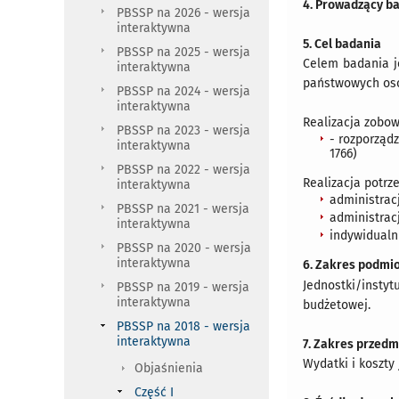
4. Prowadzący b
PBSSP na 2026 - wersja
interaktywna
5. Cel badania
PBSSP na 2025 - wersja
Celem badania j
interaktywna
państwowych osó
PBSSP na 2024 - wersja
interaktywna
Realizacja zobo
PBSSP na 2023 - wersja
- rozporząd
interaktywna
1766)
PBSSP na 2022 - wersja
Realizacja potrz
interaktywna
administrac
PBSSP na 2021 - wersja
administrac
interaktywna
indywidualn
PBSSP na 2020 - wersja
interaktywna
6. Zakres podmi
Jednostki/insty
PBSSP na 2019 - wersja
interaktywna
budżetowej.
PBSSP na 2018 - wersja
interaktywna
7. Zakres przed
Wydatki i koszty
Objaśnienia
Część I