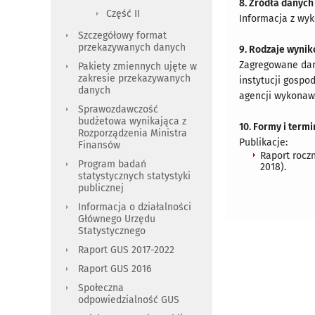
8. Źródła danych
Część II
Informacja z wyk
Szczegółowy format
przekazywanych danych
9. Rodzaje wynik
Zagregowane dan
Pakiety zmiennych ujęte w
zakresie przekazywanych
instytucji gosp
danych
agencji wykonawc
Sprawozdawczość
budżetowa wynikająca z
10. Formy i term
Rozporządzenia Ministra
Publikacje:
Finansów
Raport rocz
Program badań
2018).
statystycznych statystyki
publicznej
Informacja o działalności
Głównego Urzędu
Statystycznego
Raport GUS 2017-2022
Raport GUS 2016
Społeczna
odpowiedzialność GUS