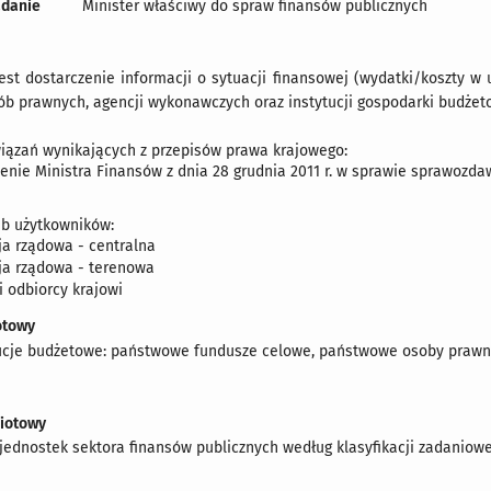
adanie
Minister właściwy do spraw finansów publicznych
est dostarczenie informacji o sytuacji finansowej (wydatki/koszty 
b prawnych, agencji wykonawczych oraz instytucji gospodarki budżet
wiązań wynikających z przepisów prawa krajowego:
zenie Ministra Finansów z dnia 28 grudnia 2011 r. w sprawie sprawozda
eb użytkowników:
ja rządowa - centralna
ja rządowa - terenowa
i odbiorcy krajowi
otowy
tucje budżetowe: państwowe fundusze celowe, państwowe osoby prawne
miotowy
 jednostek sektora finansów publicznych według klasyfikacji zadaniowe