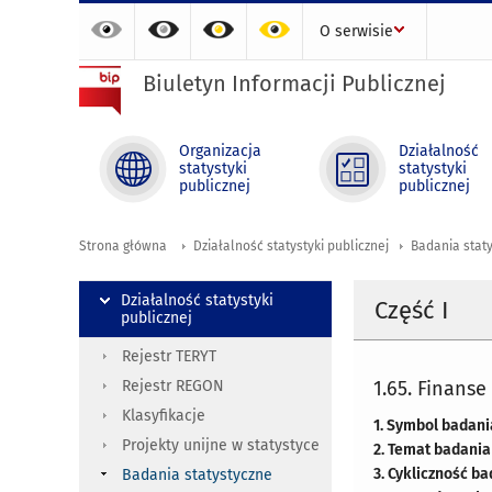
O serwisie
Biuletyn Informacji Publicznej
Organizacja
Działalność
statystyki
statystyki
publicznej
publicznej
Strona główna
Działalność statystyki publicznej
Badania stat
Działalność statystyki
Część I
publicznej
Rejestr TERYT
Rejestr REGON
1.65. Finanse
Klasyfikacje
1. Symbol badani
Projekty unijne w statystyce
2. Temat badania
3. Cykliczność b
Badania statystyczne