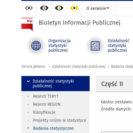
O serwisie
Biuletyn Informacji Publicznej
Organizacja
Działalność
statystyki
statystyki
publicznej
publicznej
Strona główna
Działalność statystyki publicznej
Badania stat
Działalność statystyki
Część II
publicznej
Rejestr TERYT
Gestor zestawu:
Rejestr REGON
Źródło danych:
Klasyfikacje
Projekty unijne w statystyce
Badania statystyczne