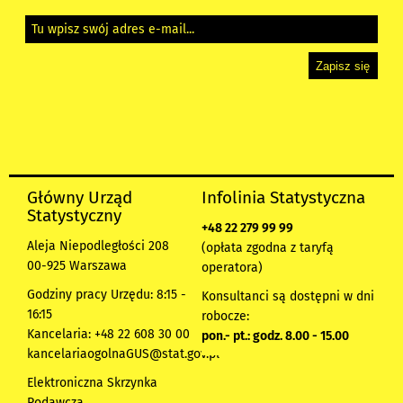
Główny Urząd
Infolinia Statystyczna
Statystyczny
+48 22 279 99 99
Aleja Niepodległości 208
(opłata zgodna z taryfą
00-925 Warszawa
operatora)
Godziny pracy Urzędu: 8:15 -
Konsultanci są dostępni w dni
16:15
robocze:
Kancelaria: +48 22 608 30 00
pon.- pt.: godz. 8.00 - 15.00
kancelariaogolnaGUS@stat.gov.pl
Elektroniczna Skrzynka
Podawcza