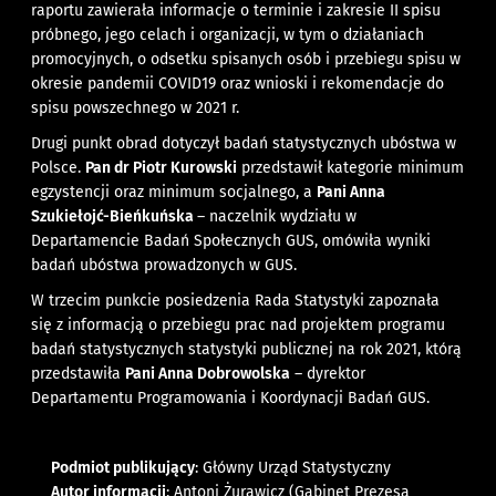
raportu zawierała informacje o terminie i zakresie II spisu
próbnego, jego celach i organizacji, w tym o działaniach
promocyjnych, o odsetku spisanych osób i przebiegu spisu w
okresie pandemii COVID19 oraz wnioski i rekomendacje do
spisu powszechnego w 2021 r.
Drugi punkt obrad dotyczył badań statystycznych ubóstwa w
Polsce.
Pan dr Piotr Kurowski
przedstawił kategorie minimum
egzystencji oraz minimum socjalnego, a
Pani Anna
Szukiełojć-Bieńkuńska
– naczelnik wydziału w
Departamencie Badań Społecznych GUS, omówiła wyniki
badań ubóstwa prowadzonych w GUS.
W trzecim punkcie posiedzenia Rada Statystyki zapoznała
się z informacją o przebiegu prac nad projektem programu
badań statystycznych statystyki publicznej na rok 2021, którą
przedstawiła
Pani Anna Dobrowolska
– dyrektor
Departamentu Programowania i Koordynacji Badań GUS.
Podmiot publikujący
: Główny Urząd Statystyczny
Autor informacji
: Antoni Żurawicz (Gabinet Prezesa