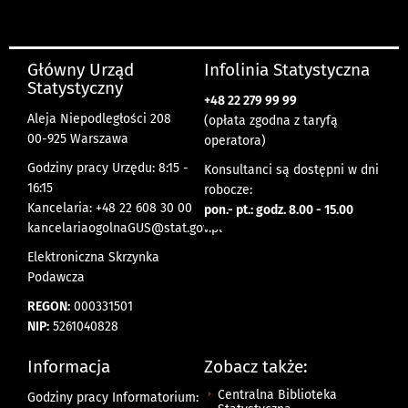
Główny Urząd
Infolinia Statystyczna
Statystyczny
+48 22 279 99 99
Aleja Niepodległości 208
(opłata zgodna z taryfą
00-925 Warszawa
operatora)
Godziny pracy Urzędu: 8:15 -
Konsultanci są dostępni w dni
16:15
robocze:
Kancelaria: +48 22 608 30 00
pon.- pt.: godz. 8.00 - 15.00
kancelariaogolnaGUS@stat.gov.pl
Elektroniczna Skrzynka
Podawcza
REGON:
000331501
NIP:
5261040828
Informacja
Zobacz także:
Centralna Biblioteka
Godziny pracy Informatorium: