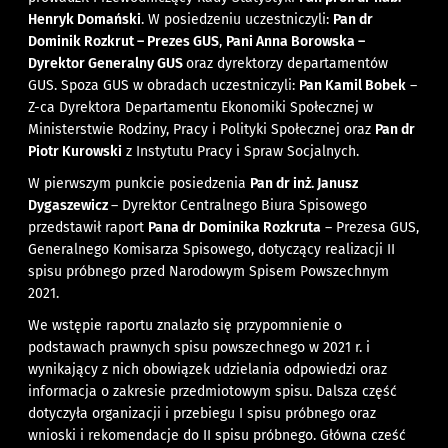
Henryk Domański
. W posiedzeniu uczestniczyli:
Pan dr
Dominik Rozkrut – Prezes GUS
,
Pani Anna Borowska –
Dyrektor Generalny GUS
oraz dyrektorzy departamentów
GUS. Spoza GUS w obradach uczestniczyli:
Pan Kamil Bobek
–
Z-ca Dyrektora Departamentu Ekonomiki Społecznej w
Ministerstwie Rodziny, Pracy i Polityki Społecznej oraz
Pan dr
Piotr Kurowski
z Instytutu Pracy i Spraw Socjalnych.
W pierwszym punkcie posiedzenia
Pan dr inż. Janusz
Dygaszewicz
– Dyrektor Centralnego Biura Spisowego
przedstawił raport
Pana dr Dominika Rozkruta
– Prezesa GUS,
Generalnego Komisarza Spisowego, dotyczący realizacji II
spisu próbnego przed Narodowym Spisem Powszechnym
2021.
We wstępie raportu znalazło się przypomnienie o
podstawach prawnych spisu powszechnego w 2021 r. i
wynikający z nich obowiązek udzielania odpowiedzi oraz
informacja o zakresie przedmiotowym spisu. Dalsza część
dotyczyła organizacji i przebiegu I spisu próbnego oraz
wnioski i rekomendacje do II spisu próbnego. Główna cześć