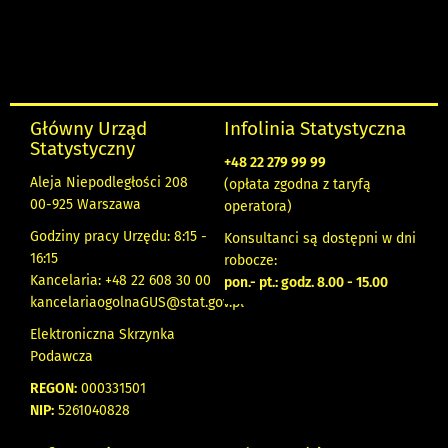
Główny Urząd
Infolinia Statystyczna
Statystyczny
+48 22 279 99 99
Aleja Niepodległości 208
(opłata zgodna z taryfą
00-925 Warszawa
operatora)
Godziny pracy Urzędu: 8:15 -
Konsultanci są dostępni w dni
16:15
robocze:
Kancelaria: +48 22 608 30 00
pon.- pt.: godz. 8.00 - 15.00
kancelariaogolnaGUS@stat.gov.pl
Elektroniczna Skrzynka
Podawcza
REGON:
000331501
NIP:
5261040828