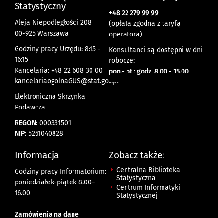
Statystyczny
+48 22 279 99 99
Aleja Niepodległości 208
(opłata zgodna z taryfą
00-925 Warszawa
operatora)
Godziny pracy Urzędu: 8:15 -
Konsultanci są dostępni w dni
16:15
robocze:
Kancelaria: +48 22 608 30 00
pon.- pt.: godz. 8.00 - 15.00
kancelariaogolnaGUS@stat.gov.pl
Elektroniczna Skrzynka
Podawcza
REGON:
000331501
NIP:
5261040828
Informacja
Zobacz także:
Centralna Biblioteka
Godziny pracy Informatorium:
Statystyczna
poniedziałek-piątek 8.00
–
Centrum Informatyki
16.00
Statystycznej
Zamówienia na dane