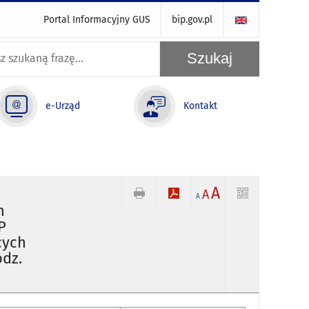
Portal Informacyjny GUS
bip.gov.pl
e-Urząd
Kontakt
A
A
A
m
P
cych
odz.