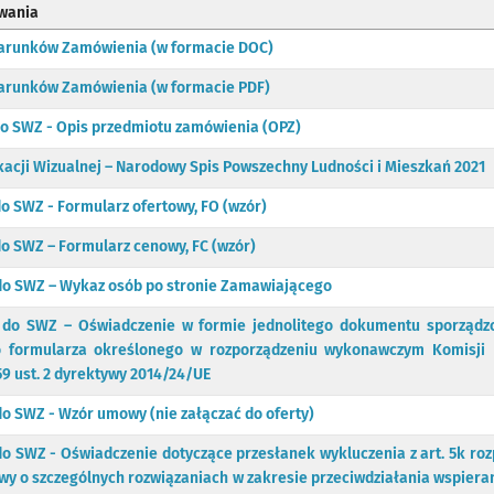
wania
Warunków Zamówienia (w formacie DOC)
arunków Zamówienia (w formacie PDF)
 do SWZ - Opis przedmiotu zamówienia (OPZ)
kacji Wizualnej – Narodowy Spis Powszechny Ludności i Mieszkań 2021
do SWZ - Formularz ofertowy, FO (wzór)
do SWZ – Formularz cenowy, FC (wzór)
 do SWZ – Wykaz osób po stronie Zamawiającego
5 do SWZ – Oświadczenie w formie jednolitego dokumentu sporząd
 formularza określonego w rozporządzeniu wykonawczym Komisji 
59 ust. 2 dyrektywy 2014/24/UE
do SWZ - Wzór umowy (nie załączać do oferty)
 do SWZ - Oświadczenie dotyczące przesłanek wykluczenia z art. 5k ro
stawy o szczególnych rozwiązaniach w zakresie przeciwdziałania wspiera