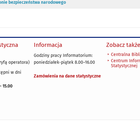
onie bezpieczeństwa narodowego
ystyczna
Informacja
Zobacz także
Centralna Bibl
Godziny pracy Informatorium:
Centrum Infor
ryfą operatora)
poniedziałek-piątek 8.00
–
16.00
Statystycznej
tępni w dni
Zamówienia na dane statystyczne
 - 15.00