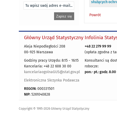
służących ochr
Powrót
Główny Urząd Statystyczny
Infolinia Stat
Aleja Niepodległości 208
+48 22 279 99 99
00-925 Warszawa
(opłata zgodna z ta
Godziny pracy Urzędu: 8:15 - 16:15
Konsultanci są dos
Kancelaria: +48 22 608 30 00
robocze:
kancelariaogolnaGUS@stat.gov.pl
pon.- pt.: godz. 8.00
Elektroniczna Skrzynka Podawcza
REGON:
000331501
NIP:
5261040828
Copyright © 1995-2026 Główny Urząd Statystyczny