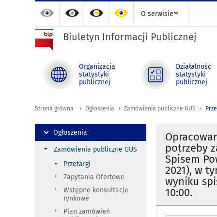
O serwisie
Biuletyn Informacji Publicznej
Organizacja
Działalność
statystyki
statystyki
publicznej
publicznej
Strona główna
Ogłoszenia
Zamówienia publiczne GUS
Prze
Ogłoszenia
Opracowani
potrzeby 
Zamówienia publiczne GUS
Spisem Pow
Przetargi
2021), w t
Zapytania Ofertowe
wyniku spis
Wstępne konsultacje
10:00.
rynkowe
Plan zamówień