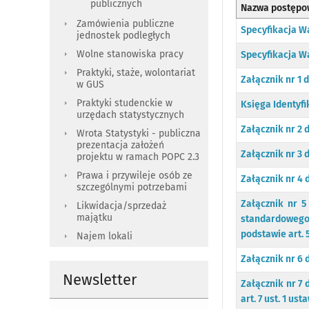
publicznych
Nazwa postępo
Zamówienia publiczne
Specyfikacja 
jednostek podległych
Wolne stanowiska pracy
Specyfikacja W
Praktyki, staże, wolontariat
Załącznik nr 1
w GUS
Praktyki studenckie w
Księga Identyfi
urzędach statystycznych
Załącznik nr 2 
Wrota Statystyki - publiczna
prezentacja założeń
Załącznik nr 3 
projektu w ramach POPC 2.3
Prawa i przywileje osób ze
Załącznik nr 4
szczególnymi potrzebami
Załącznik nr 
Likwidacja/sprzedaż
majątku
standardowego
podstawie art. 
Najem lokali
Załącznik nr 6 
Newsletter
Załącznik nr 7
art. 7 ust. 1 u