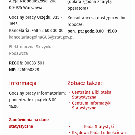
Aleja Niepodległości 208
(opłata zgodna z taryfą
00-925 Warszawa
operatora)
Godziny pracy Urzędu: 8:15 -
Konsultanci są dostępni w dni
16:15
robocze:
Kancelaria: +48 22 608 30 00
pon.- pt.: godz. 8.00 - 15.00
kancelariaogolnaGUS@stat.gov.pl
Elektroniczna Skrzynka
Podawcza
REGON:
000331501
NIP:
5261040828
Informacja
Zobacz także:
Centralna Biblioteka
Godziny pracy Informatorium:
Statystyczna
poniedziałek-piątek 8.00
–
Centrum Informatyki
16.00
Statystycznej
Zamówienia na dane
statystyczne
Rada Statystyki
Rządowa Rada Ludnościowa