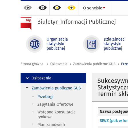
O serwisie
Biuletyn Informacji Publicznej
Organizacja
Działalność
statystyki
statystyki
publicznej
publicznej
Strona główna
Ogłoszenia
Zamówienia publiczne GUS
Prze
Ogłoszenia
Sukcesywn
Statystycz
Zamówienia publiczne GUS
Termin skła
Przetargi
Zapytania Ofertowe
Nazwa postępo
Wstępne konsultacje
rynkowe
SIWZ (plik w f
Plan zamówień