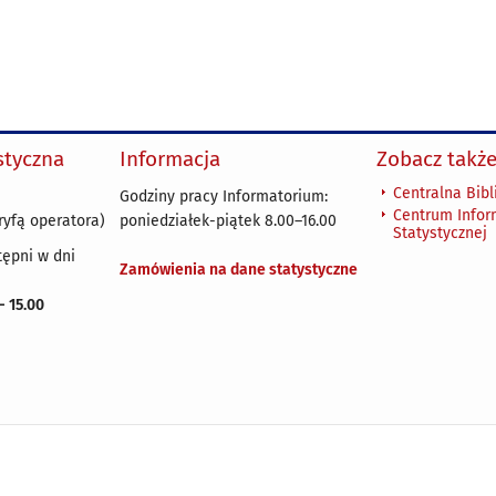
ystyczna
Informacja
Zobacz także
Centralna Bibl
Godziny pracy Informatorium:
Centrum Infor
ryfą operatora)
poniedziałek-piątek 8.00
–
16.00
Statystycznej
tępni w dni
Zamówienia na dane statystyczne
 - 15.00