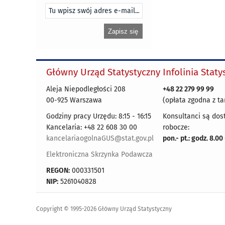
Główny Urząd Statystyczny
Infolinia Stat
Aleja Niepodległości 208
+48 22 279 99 99
00-925 Warszawa
(opłata zgodna z ta
Godziny pracy Urzędu: 8:15 - 16:15
Konsultanci są dos
Kancelaria: +48 22 608 30 00
robocze:
kancelariaogolnaGUS@stat.gov.pl
pon.- pt.: godz. 8.00
Elektroniczna Skrzynka Podawcza
REGON:
000331501
NIP:
5261040828
Copyright © 1995-2026 Główny Urząd Statystyczny