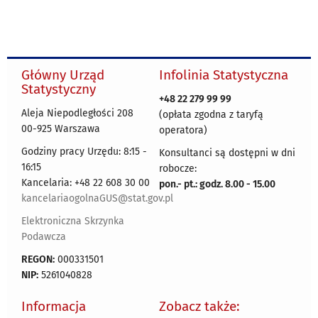
Główny Urząd
Infolinia Statystyczna
Statystyczny
+48 22 279 99 99
Aleja Niepodległości 208
(opłata zgodna z taryfą
00-925 Warszawa
operatora)
Godziny pracy Urzędu: 8:15 -
Konsultanci są dostępni w dni
16:15
robocze:
Kancelaria: +48 22 608 30 00
pon.- pt.: godz. 8.00 - 15.00
kancelariaogolnaGUS@stat.gov.pl
Elektroniczna Skrzynka
Podawcza
REGON:
000331501
NIP:
5261040828
Informacja
Zobacz także: