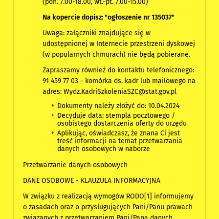
(pon. 7.00-18.00, wt.-pt. 7.00-15.00)
Na kopercie dopisz: "ogłoszenie nr 135037"
Uwaga: załączniki znajdujące się w
udostępnionej w Internecie przestrzeni dyskowej
(w popularnych chmurach) nie będą pobierane.
Zapraszamy również do kontaktu telefonicznego:
91 459 77 03 - komórka ds. kadr lub mailowego na
adres: Wydz.KadriSzkoleniaSZC@stat.gov.pl
Dokumenty należy złożyć do: 10.04.2024
Decyduje data: stempla pocztowego /
osobistego dostarczenia oferty do urzędu
Aplikując, oświadczasz, że znana Ci jest
treść informacji na temat przetwarzania
danych osobowych w naborze
Przetwarzanie danych osobowych
DANE OSOBOWE - KLAUZULA INFORMACYJNA
W związku z realizacją wymogów RODO[1] informujemy
o zasadach oraz o przysługujących Pani/Panu prawach
związanych z przetwarzaniem Pani/Pana danych