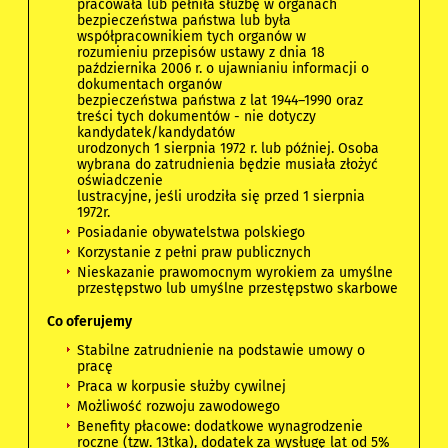
pracowała lub pełniła służbę w organach
bezpieczeństwa państwa lub była
współpracownikiem tych organów w
rozumieniu przepisów ustawy z dnia 18
października 2006 r. o ujawnianiu informacji o
dokumentach organów
bezpieczeństwa państwa z lat 1944–1990 oraz
treści tych dokumentów - nie dotyczy
kandydatek/kandydatów
urodzonych 1 sierpnia 1972 r. lub później. Osoba
wybrana do zatrudnienia będzie musiała złożyć
oświadczenie
lustracyjne, jeśli urodziła się przed 1 sierpnia
1972r.
Posiadanie obywatelstwa polskiego
Korzystanie z pełni praw publicznych
Nieskazanie prawomocnym wyrokiem za umyślne
przestępstwo lub umyślne przestępstwo skarbowe
Co oferujemy
Stabilne zatrudnienie na podstawie umowy o
pracę
Praca w korpusie służby cywilnej
Możliwość rozwoju zawodowego
Benefity płacowe: dodatkowe wynagrodzenie
roczne (tzw. 13tka), dodatek za wysługę lat od 5%