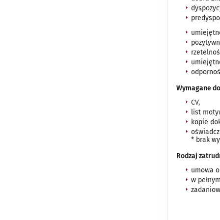
dyspozyc
predyspoz
umiejętn
pozytywn
rzetelnoś
umiejętno
odpornoś
Wymagane do
CV,
list moty
kopie do
oświadcz
* brak w
Rodzaj zatrud
umowa o 
w pełnym
zadaniow