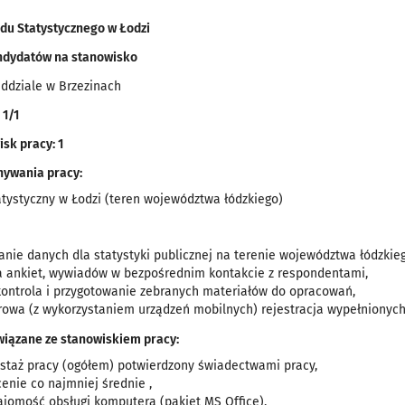
du Statystycznego w Łodzi
ndydatów na stanowisko
ddziale w Brzezinach
 1/1
isk pracy: 1
nywania pracy:
atystyczny w Łodzi (teren województwa łódzkiego)
:
anie danych dla statystyki publicznej na terenie województwa łódzkie
ja ankiet, wywiadów w bezpośrednim kontakcie z respondentami,
 kontrola i przygotowanie zebranych materiałów do opracowań,
owa (z wykorzystaniem urządzeń mobilnych) rejestracja wypełnionych
iązane ze stanowiskiem pracy:
 staż pracy (ogółem) potwierdzony świadectwami pracy,
enie co najmniej średnie ,
ajomość obsługi komputera (pakiet MS Office),