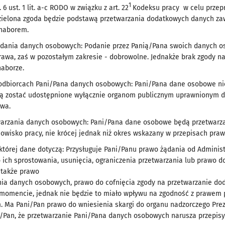
1
 6 ust. 1 lit. a-c RODO w związku z art. 22
Kodeksu pracy w celu przep
zielona zgoda będzie podstawą przetwarzania dodatkowych danych za
 naborem.
dania danych osobowych: Podanie przez Panią/Pana swoich danych os
rawa, zaś w pozostałym zakresie - dobrowolne. Jednakże brak zgody 
naborze.
 odbiorcach Pani/Pana danych osobowych: Pani/Pana dane osobowe n
 zostać udostępnione wyłącznie organom publicznym uprawnionym d
awa.
warzania danych osobowych: Pani/Pana dane osobowe będą przetwarza
owisko pracy, nie krócej jednak niż okres wskazany w przepisach praw
której dane dotyczą: Przysługuje Pani/Panu prawo żądania od Admini
 ich sprostowania, usunięcia, ograniczenia przetwarzania lub prawo 
 także prawo
nia danych osobowych, prawo do cofnięcia zgody na przetwarzanie d
omencie, jednak nie będzie to miało wpływu na zgodność z prawem 
m. Ma Pani/Pan prawo do wniesienia skargi do organu nadzorczego Pr
i/Pan, że przetwarzanie Pani/Pana danych osobowych narusza przepis