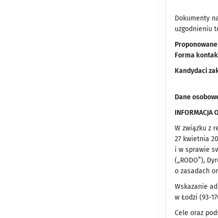
Dokumenty nal
uzgodnieniu t
Proponowane 
Forma kontak
Kandydaci zak
Dane osobowe
INFORMACJA 
W związku z r
27 kwietnia 2
i w sprawie s
(„RODO”), Dyr
o zasadach o
Wskazanie adm
w Łodzi (93-17
Cele oraz po