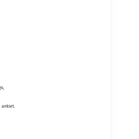
go,
 ankiet.