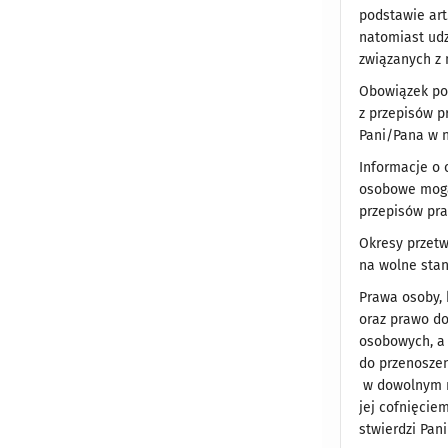
podstawie art.
natomiast ud
związanych z
Obowiązek po
z przepisów p
Pani/Pana w 
Informacje o
osobowe mogą
przepisów pr
Okresy przet
na wolne stan
Prawa osoby, 
oraz prawo do
osobowych, a
do przenosze
w dowolnym m
jej cofnięcie
stwierdzi Pan