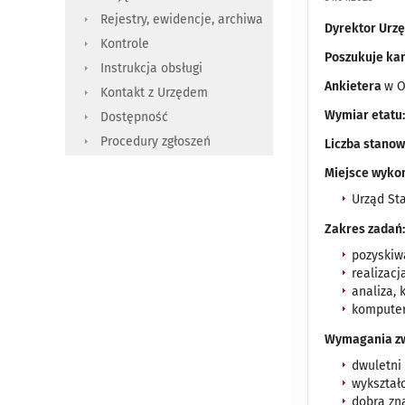
Rejestry, ewidencje, archiwa
Dyrektor Urzę
Kontrole
Poszukuje ka
Instrukcja obsługi
Ankietera
w O
Kontakt z Urzędem
Wymiar etatu:
Dostępność
Procedury zgłoszeń
Liczba stanow
Miejsce wyko
Urząd St
Zakres zadań
pozyskiw
realizac
analiza,
komputer
Wymagania zw
dwuletni
wykształc
dobra zn