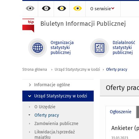
O serwisie
Biuletyn Informacji Publicznej
Organizacja
Działalność
statystyki
statystyki
publicznej
publicznej
Strona główna
Urząd Statystyczny w Łodzi
Oferty pracy
Informacje ogólne
Oferty pra
Urząd Statystyczny w Łodzi
O Urzędzie
Ogłoszenie
Oferty pracy
Zamówienia publiczne
Ankieter (
Likwidacja/sprzedaż
majątku
31.01.2023