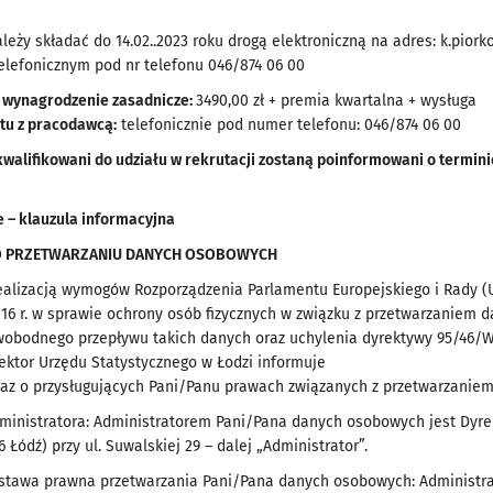
eży składać do 14.02..2023 roku drogą elektroniczną na adres: k.pior
elefonicznym pod nr telefonu 046/874 06 00
wynagrodzenie zasadnicze:
3490,00 zł + premia kwartalna + wysługa
tu z pracodawcą:
telefonicznie pod numer telefonu: 046/874 06 00
walifikowani do udziału w rekrutacji zostaną poinformowani o termin
 – klauzula informacyjna
O PRZETWARZANIU DANYCH OSOBOWYCH
ealizacją wymogów Rozporządzenia Parlamentu Europejskiego i Rady (U
016 r. w sprawie ochrony osób fizycznych w związku z przetwarzaniem
wobodnego przepływu takich danych oraz uchylenia dyrektywy 95/46/W
ektor Urzędu Statystycznego w Łodzi informuje
raz o przysługujących Pani/Panu prawach związanych z przetwarzanie
inistratora: Administratorem Pani/Pana danych osobowych jest Dyrek
6 Łódź) przy ul. Suwalskiej 29 – dalej „Administrator”.
dstawa prawna przetwarzania Pani/Pana danych osobowych: Administr