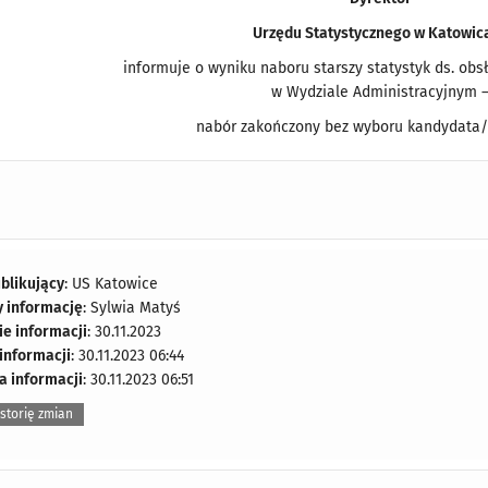
Urzędu Statystycznego w Katowic
informuje o wyniku naboru starszy statystyk ds. obs
w
Wydziale Administracyjnym
nabór zakończony
bez wyboru kandydata/
blikujący
: US Katowice
y informację
: Sylwia Matyś
e informacji
: 30.11.2023
 informacji
: 30.11.2023 06:44
a informacji
: 30.11.2023 06:51
storię zmian