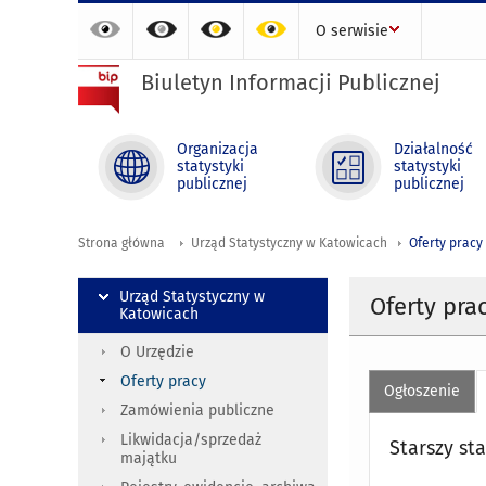
O serwisie
Biuletyn Informacji Publicznej
Organizacja
Działalność
statystyki
statystyki
publicznej
publicznej
Strona główna
Urząd Statystyczny w Katowicach
Oferty pracy
Urząd Statystyczny w
Oferty pra
Katowicach
O Urzędzie
Oferty pracy
Ogłoszenie
Zamówienia publiczne
Likwidacja/sprzedaż
Starszy st
majątku