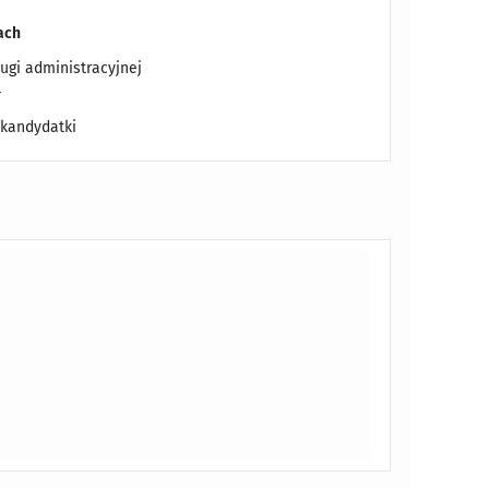
ach
ługi administracyjnej
–
kandydatki