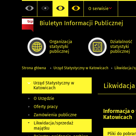
O serwisie
Biuletyn Informacji Publicznej
Organizacja
Działalność
statystyki
statystyki
publicznej
publicznej
Strona główna
Urząd Statystyczny w Katowicach
Likwidacja/s
Urząd Statystyczny w
Likwidacj
Katowicach
O Urzędzie
Oferty pracy
Informacja o
Zamówienia publiczne
Katowicach
Likwidacja/sprzedaż
majątku
Pliki do pobra