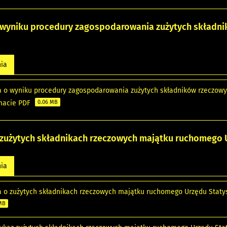
 wyniku procedury zagospodarowania zużytych składn
nia
a o wyniku procedury zagospodarowania zużytych składników rzeczow
rmacie PDF
0.06 MB
 zużytych składnikach rzeczowych majątku ruchomego 
nia
a o zużytych składnikach rzeczowych majątku ruchomego Urzędu Statys
 MB