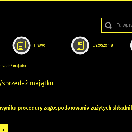
Prawo
Ogłoszenia
przedaż majątku
a/sprzedaż majątku
 wyniku procedury zagospodarowania zużytych składn
nia