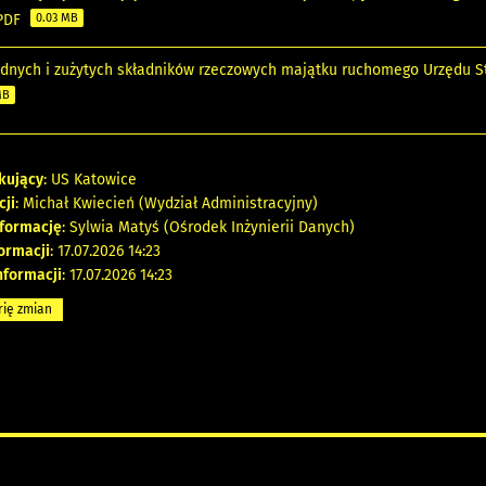
 PDF
0.03 MB
dnych i zużytych składników rzeczowych majątku ruchomego Urzędu St
MB
kujący
: US Katowice
cji
: Michał Kwiecień (Wydział Administracyjny)
nformację
: Sylwia Matyś (Ośrodek Inżynierii Danych)
formacji
: 17.07.2026 14:23
nformacji
: 17.07.2026 14:23
rię zmian