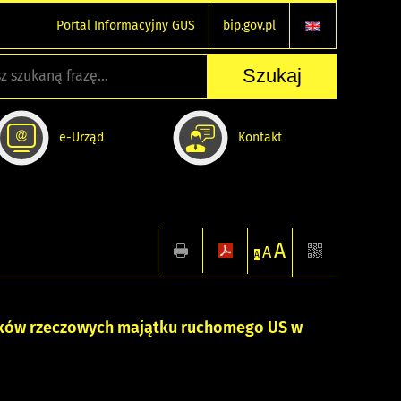
Portal Informacyjny GUS
bip.gov.pl
e-Urząd
Kontakt
A
A
A
ików rzeczowych majątku ruchomego US w