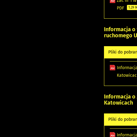
Zał. nr 1
PDF
1.29 
Informacja o
ruchomego U
Pliki do pobra
Informacj
Katowicac
Informacja o
Katowicach
Pliki do pobra
Informacj