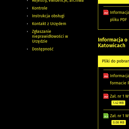
Rejestry, ewidencje, archiwa
Kontrole
Informacj
Instrukcja obsługi
pliku PDF
Kontakt z Urzędem
Zgłaszanie
nieprawidłowości w
Informacja o
Urzędzie
Katowicach
Dostępność
Pliki do pobra
Informacj
formacie
Zał. nr 1
1.42 MB
Zał. nr 1
0.08 MB